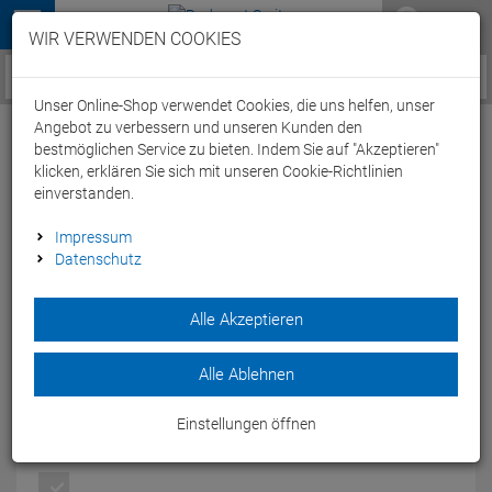
Menü
WIR VERWENDEN COOKIES
Service / Hilfe
Unser Online-Shop verwendet Cookies, die uns helfen, unser
Angebot zu verbessern und unseren Kunden den
bestmöglichen Service zu bieten. Indem Sie auf "Akzeptieren"
klicken, erklären Sie sich mit unseren Cookie-Richtlinien
einverstanden.
Assos T.Mille S7 Trägerhose kurz - XL
Impressum
Datenschutz
blackseries
Artikel-Nummer:
51459177947
| EAN: 2220000071529
Alle Akzeptieren
An alle Fahrer, die Bequemlichkeit schätzen, richtet sich
ASSOS neues Lieblingsstück für den täglichen Gebrauch -
Alle Ablehnen
T.milleShorts_S7
Modelljahr: 2019
Einstellungen öffnen
FARBEN:
BLACKSERIES