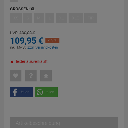
GRÖSSEN:
XL
XS
S
M
L
XL
XLG
TIR
UVP:
130,
00
€
109,
95
€
-15 %
inkl. MwSt.
zzgl. Versandkosten
leider ausverkauft
teilen
teilen
Artikelbeschreibung