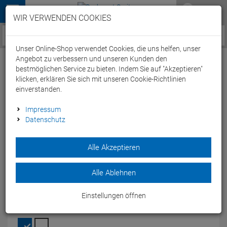
Menü
WIR VERWENDEN COOKIES
Service / Hilfe
Unser Online-Shop verwendet Cookies, die uns helfen, unser
Angebot zu verbessern und unseren Kunden den
bestmöglichen Service zu bieten. Indem Sie auf "Akzeptieren"
klicken, erklären Sie sich mit unseren Cookie-Richtlinien
einverstanden.
Assos UMA GT Spring/Fall Jacket Jacke -
Impressum
Datenschutz
XL blackseries
Artikel-Nummer:
63254177947
| EAN: 0
Alle Akzeptieren
Die Assos UMA GT Spring Fall Jacket Jacke ist von den
wechselhaften Witterungsbedingungen im Herbst und im
Alle Ablehnen
Frühling inspiriert.
Modelljahr: 2021
Einstellungen öffnen
FARBEN:
BLACKSERIES