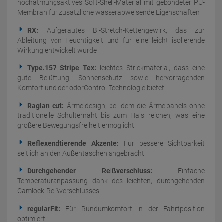
hochatmungsaktives Soft-Shell-Material mit gebondeter PU-
Membran für zusätzliche wasserabweisende Eigenschaften
RX:
Aufgerautes Bi-Stretch-Kettengewirk, das zur
Ableitung von Feuchtigkeit und für eine leicht isolierende
Wirkung entwickelt wurde
Type.157 Stripe Tex:
leichtes Strickmaterial, dass eine
gute Belüftung, Sonnenschutz sowie hervorragenden
Komfort und der odorControl-Technologie bietet.
Raglan cut:
Ärmeldesign, bei dem die Ärmelpanels ohne
traditionelle Schulternaht bis zum Hals reichen, was eine
größere Bewegungsfreiheit ermöglicht
Reflexendtierende Akzente:
Für bessere Sichtbarkeit
seitlich an den Außentaschen angebracht
Durchgehender Reißverschluss:
Einfache
Temperaturanpassung dank des leichten, durchgehenden
Camlock-Reißverschlusses
regularFit:
Für Rundumkomfort in der Fahrtposition
optimiert