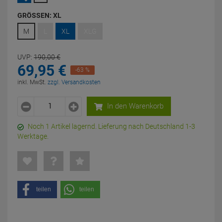
GRÖSSEN:
XL
M
L
XL
XLG
UVP:
190,
00
€
69,
95
€
-63 %
inkl. MwSt.
zzgl. Versandkosten
In den Warenkorb
Noch 1 Artikel lagernd. Lieferung nach Deutschland 1-3
Werktage.
teilen
teilen