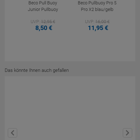
Beco Pull Buoy
Beco Pullbuoy Pro 5
Junior Pullbuoy
Pro X2 blau/gelb
UVP:
12,
95
€
UVP:
16,
00
€
8,
50
€
11,
95
€
Das könnte Ihnen auch gefallen