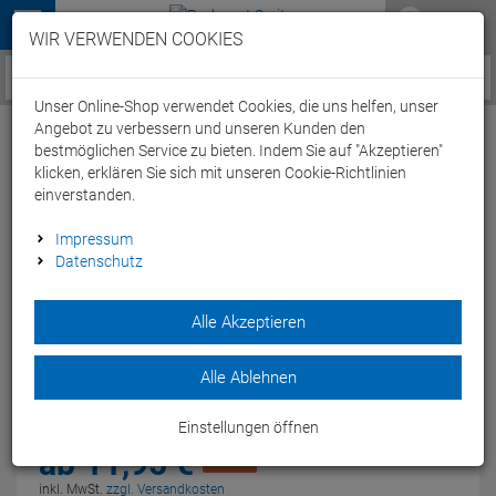
Menü
WIR VERWENDEN COOKIES
Service / Hilfe
Unser Online-Shop verwendet Cookies, die uns helfen, unser
Angebot zu verbessern und unseren Kunden den
bestmöglichen Service zu bieten. Indem Sie auf "Akzeptieren"
klicken, erklären Sie sich mit unseren Cookie-Richtlinien
einverstanden.
Beco Pullbuoy Pro 5 Pro X2 lime/anthrazit
Impressum
Datenschutz
Artikel-Nummer:
74478
| EAN: 4013368492857
Alle Akzeptieren
Vielseitiger BECO Pull Buoy Pro aus 100% Polyethylen für
Armarbeit, Wasserlage und Körperstabilität beim
Schwimmtraining.
Alle Ablehnen
Modelljahr: 2026
Einstellungen öffnen
UVP:
16,
00
€
ab
11,
95
€
-25 %
inkl. MwSt.
zzgl. Versandkosten