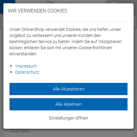
Menü
WIR VERWENDEN COOKIES
Service / Hilfe
Unser Online-Shop verwendet Cookies, die uns helfen, unser
Angebot zu verbessern und unseren Kunden den
bestmöglichen Service zu bieten. Indem Sie auf "Akzeptieren"
klicken, erklären Sie sich mit unseren Cookie-Richtlinien
einverstanden.
Beco Sealife Shorty UV Schutzanzug - 140
Impressum
Datenschutz
blau/grün
Artikel-Nummer:
64496207255
Alle Akzeptieren
Der Beco Sealife Shorty UV Schutzanzug hat einen tollen
Look und schützt Dich perfekt
Alle Ablehnen
Modelljahr: 2022
Einstellungen öffnen
FARBEN:
BLAU/GRÜN