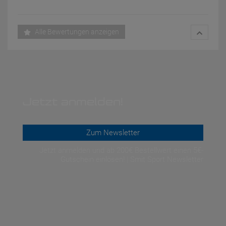
Alle Bewertungen anzeigen
Jetzt anmelden!
Zum Newsletter
Jetzt anmelden und ab 200€ Bestellwert einen 5€-
Gutschein einlösen! | Smit Sport Newsletter