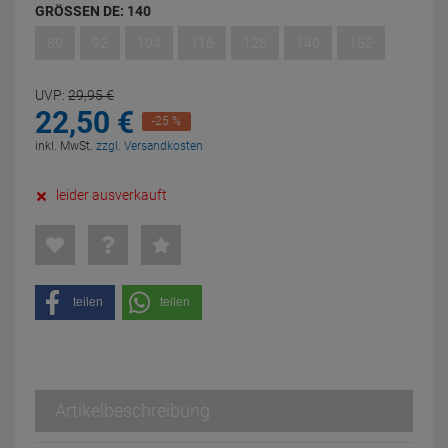
GRÖSSEN DE:
140
80
92
104
116
128
140
152
UVP:
29,
95
€
22,
50
€
-25 %
inkl. MwSt.
zzgl. Versandkosten
leider ausverkauft
teilen
teilen
Artikelbeschreibung