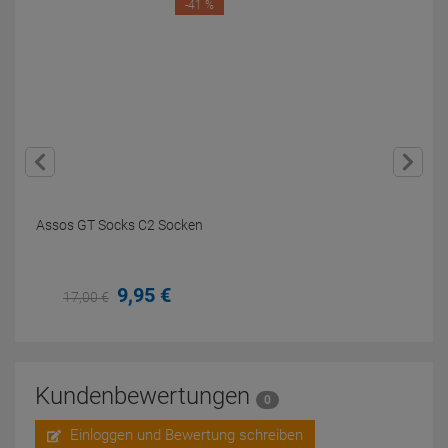
-41 %
Assos GT Socks C2 Socken
9,
95
€
17,
00
€
Kundenbewertungen
0
Einloggen und Bewertung schreiben