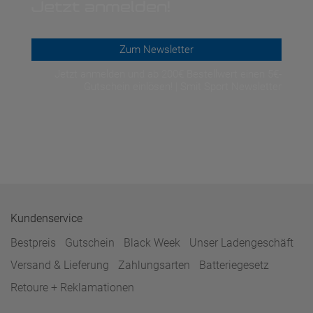
Jetzt anmelden!
Zum Newsletter
Jetzt anmelden und ab 200€ Bestellwert einen 5€-
Gutschein einlösen! | Smit Sport Newsletter
Kundenservice
Bestpreis
Gutschein
Black Week
Unser Ladengeschäft
Versand & Lieferung
Zahlungsarten
Batteriegesetz
Retoure + Reklamationen