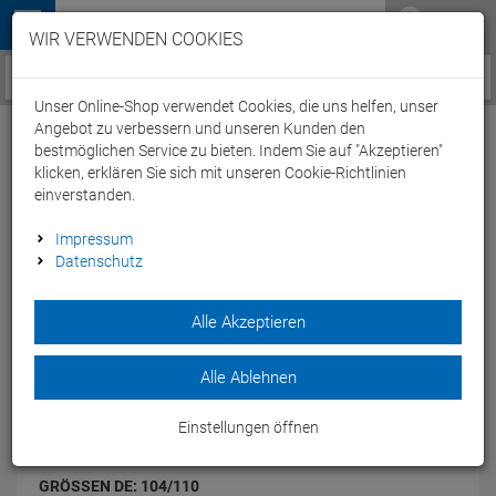
Menü
WIR VERWENDEN COOKIES
Service / Hilfe
Unser Online-Shop verwendet Cookies, die uns helfen, unser
Angebot zu verbessern und unseren Kunden den
bestmöglichen Service zu bieten. Indem Sie auf "Akzeptieren"
klicken, erklären Sie sich mit unseren Cookie-Richtlinien
einverstanden.
Beco Sealife Shorty UV50+ Schutzanzug -
Impressum
104/110 pink
Datenschutz
Artikel-Nummer:
65262307719
| EAN: 4013368457696
Alle Akzeptieren
Der Beco Sealife Shorty UV50+ Schutzanzug ist gegen die
stärkste ultraviolette Strahlung geschützt.
Modelljahr: 2025
Alle Ablehnen
FARBEN:
PINK
Einstellungen öffnen
GRÖSSEN DE:
104/110