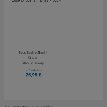
Zubehör oder ähnliches Produkt
Beco Sealife Shorty
Kinder
Neoprenanzug
UVP:
34,
95
€
25,
95
€