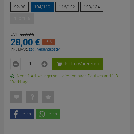
92/98
104/110
116/122
128/134
140/146
UVP:
29,
90
€
28,
00
€
-6 %
inkl. MwSt.
zzgl. Versandkosten
In den Warenkorb
Noch 1 Artikel lagernd. Lieferung nach Deutschland 1-3
Werktage.
teilen
teilen