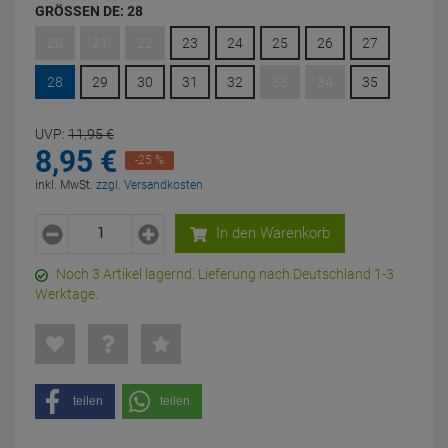
GRÖSSEN DE:
28
20
21
22
23
24
25
26
27
28
29
30
31
32
33
34
35
UVP:
11,
95
€
8,
95
€
-25 %
inkl. MwSt.
zzgl. Versandkosten
In den Warenkorb
Noch 3 Artikel lagernd. Lieferung nach Deutschland 1-3
Werktage.
teilen
teilen