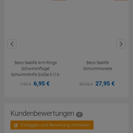
Beco Sealife Arm Rings
Beco Sealife
Schwimmflügel
Schwimmweste
Schwimmhilfe Größe 0 (15-
30 kg)
6,
95
€
27,
95
€
7,
95
€
39,
95
€
Kundenbewertungen
0
Einloggen und Bewertung schreiben