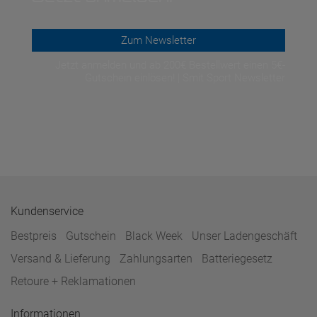
Zum Newsletter
Jetzt anmelden und ab 200€ Bestellwert einen 5€-
Gutschein einlösen! | Smit Sport Newsletter
Kundenservice
Bestpreis
Gutschein
Black Week
Unser Ladengeschäft
Versand & Lieferung
Zahlungsarten
Batteriegesetz
Retoure + Reklamationen
Informationen