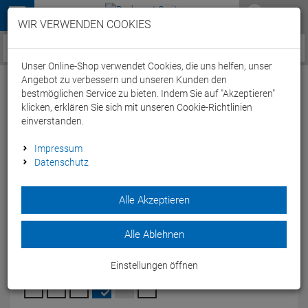
Menü
WIR VERWENDEN COOKIES
Service / Hilfe
Unser Online-Shop verwendet Cookies, die uns helfen, unser
Angebot zu verbessern und unseren Kunden den
bestmöglichen Service zu bieten. Indem Sie auf "Akzeptieren"
klicken, erklären Sie sich mit unseren Cookie-Richtlinien
einverstanden.
Beco Surf- und Badeschuhe kids - 28
Impressum
Datenschutz
marine
Artikel-Nummer:
65245307576
| EAN: 4013368177273
Alle Akzeptieren
Der BBeco Surf- und Badeschuhe kids aus Neopren ist ideal
für Wassersport für Kinder.
Alle Ablehnen
Modelljahr: 2025
Einstellungen öffnen
FARBEN:
MARINE