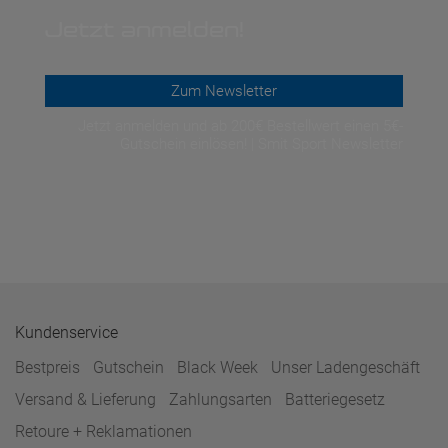
Jetzt anmelden!
Zum Newsletter
Jetzt anmelden und ab 200€ Bestellwert einen 5€-
Gutschein einlösen! | Smit Sport Newsletter
Kundenservice
Bestpreis
Gutschein
Black Week
Unser Ladengeschäft
Versand & Lieferung
Zahlungsarten
Batteriegesetz
Retoure + Reklamationen