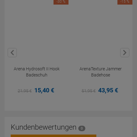
-30 %
-15 %
Arena Hydrosoft II Hook
ArenaTexture Jammer
Badeschuh
Badehose
15,
40
€
43,
95
€
21,
95
€
51,
95
€
Kundenbewertungen
0