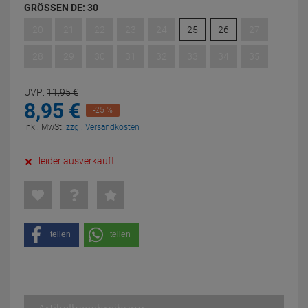
GRÖSSEN DE:
30
20
21
22
23
24
25
26
27
28
29
30
31
32
33
34
35
UVP:
11,
95
€
8,
95
€
-25 %
inkl. MwSt.
zzgl. Versandkosten
leider ausverkauft
teilen
teilen