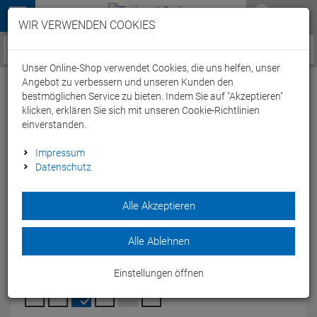
Menü
WIR VERWENDEN COOKIES
Service / Hilfe
Unser Online-Shop verwendet Cookies, die uns helfen, unser
Angebot zu verbessern und unseren Kunden den
bestmöglichen Service zu bieten. Indem Sie auf "Akzeptieren"
klicken, erklären Sie sich mit unseren Cookie-Richtlinien
einverstanden.
Beco Surf- und Badeschuhe kids - 30
Impressum
Datenschutz
pink/schwarz
Artikel-Nummer:
65245307493
| EAN: 4013368358306
Alle Akzeptieren
Der BBeco Surf- und Badeschuhe kids aus Neopren ist ideal
für Wassersport für Kinder.
Alle Ablehnen
Modelljahr: 2025
Einstellungen öffnen
FARBEN:
PINK/SCHWARZ