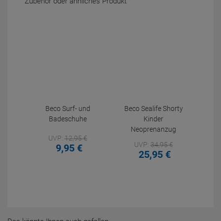
Zubehör oder ähnliches Produkt
Beco Surf- und
Beco Sealife Shorty
Badeschuhe
Kinder
Neoprenanzug
UVP:
12,
95
€
UVP:
34,
95
€
9,
95
€
25,
95
€