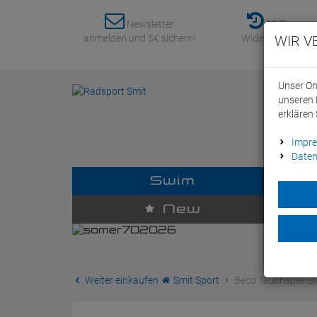
Newsletter
30 Tage
anmelden und 5€ sichern!
Widerrufsrecht
WIR V
Unser On
unseren 
erklären 
Impr
Daten
Swim
D
New
Weiter einkaufen
Smit Sport
Beco Tauchspiel St