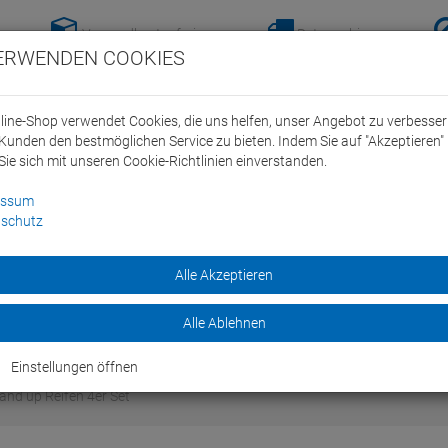
Versandkostenfreie-
Retoure hier
ERWENDEN COOKIES
Lieferung nach
anmelden!
Deutschland ab 100€
line-Shop verwendet Cookies, die uns helfen, unser Angebot zu verbesse
Kunden den bestmöglichen Service zu bieten. Indem Sie auf "Akzeptieren" 
Sie sich mit unseren Cookie-Richtlinien einverstanden.
essum
schutz
ein Swim Team
Bike
Alle Akzeptieren
Marken
Sale
Alle Ablehnen
Einstellungen öffnen
and up Reifen 4er Set