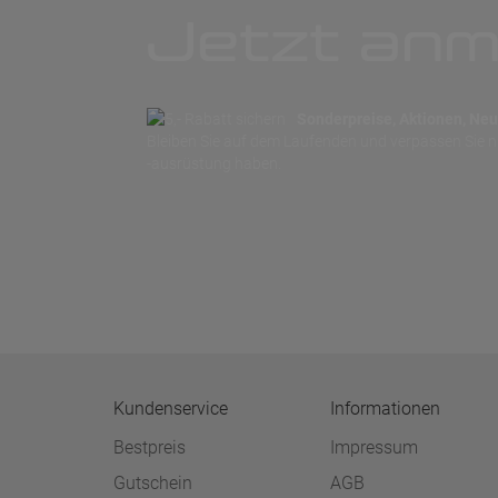
Jetzt anm
Sonderpreise, Aktionen, Neuh
Bleiben Sie auf dem Laufenden und verpassen Sie 
-ausrüstung haben.
Kundenservice
Informationen
Bestpreis
Impressum
Gutschein
AGB