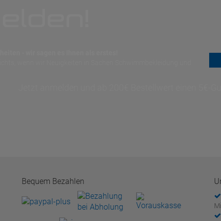
elden!
eiten - wir sagen es Ihnen als erstes!
nichts, wenn wir Neuigkeiten in Sachen Schwimmbekleidung und
Jetzt anmelden und ab 200€ Bestellwert einen 5€-Gut
Bequem Bezahlen
U
Mi