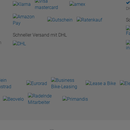
D
S
Schneller Versand mit DHL
n