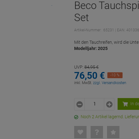
Beco Tauchspi
Set
Artikel-Nummer:
65231
| EAN: 40133
Mit den Tauchreifen, wird die Un
Modelljahr: 2025
UVP:
84,
95
€
76,
50
€
-10 %
inkl. MwSt.
zzgl. Versandkosten
In d
Noch 2 Artikel lagernd. Liefe