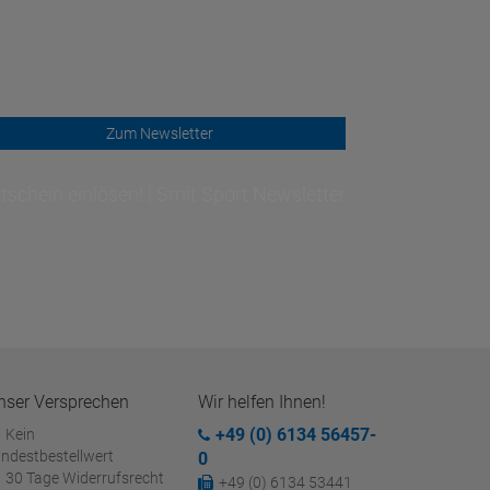
Zum Newsletter
schein einlösen! | Smit Sport Newsletter
nser Versprechen
Wir helfen Ihnen!
+49 (0) 6134 56457-
Kein
ndestbestellwert
0
30 Tage Widerrufsrecht
+49 (0) 6134 53441