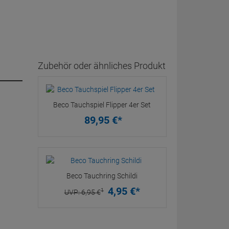
Zubehör oder ähnliches Produkt
Beco Tauchspiel Flipper 4er Set
89,
95
€
*
Beco Tauchring Schildi
4,
95
€
*
1
UVP:
6,
95
€