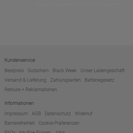
Gutschein einlösen! | Smit Sport Newsletter
Kundenservice
Bestpreis
Gutschein
Black Week
Unser Ladengeschäft
Versand & Lieferung
Zahlungsarten
Batteriegesetz
Retoure + Reklamationen
Informationen
Impressum
AGB
Datenschutz
Widerruf
Barrierefreiheit
Cookie-Präferenzen
FAQs - häufige Fragen
Jobs