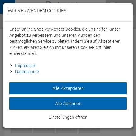
Menü
WIR VERWENDEN COOKIES
Service / Hilfe
Unser Online-Shop verwendet Cookies, die uns helfen, unser
Angebot zu verbessern und unseren Kunden den
bestmöglichen Service zu bieten. Indem Sie auf "Akzeptieren"
klicken, erklären Sie sich mit unseren Cookie-Richtlinien
einverstanden.
Beispiel Wertguschein - 50 Euro - Motiv 1
Impressum
Datenschutz
Artikel-Nummer:
40127087592
Alle Akzeptieren
Es handelt sich bei diesem Artikel um einen Beispiel
Gutschein, der zur Zeit nicht Online käuflich ist.
Alle Ablehnen
MOTIV:
MOTIV 1
Motiv 1
Motiv 2
Motiv 3
Motiv 4
Motiv 5
Einstellungen öffnen
Motiv 6
Motiv 7
Motiv 8
Motiv 9