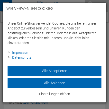
Menü
WIR VERWENDEN COOKIES
Service / Hilfe
Unser Online-Shop verwendet Cookies, die uns helfen, unser
Angebot zu verbessern und unseren Kunden den
bestmöglichen Service zu bieten. Indem Sie auf "Akzeptieren"
klicken, erklären Sie sich mit unseren Cookie-Richtlinien
einverstanden.
Blackburn Flea Solar USB Panel Ladeteil
Impressum
Datenschutz
Artikel-Nummer:
37957
| EAN: 768686798573
Alle Akzeptieren
Laden Sie Ihre Blackburn Flea Sicherheitsleuchten ohne
Stromnetz per Solarzelle auf - ideal für unterwegs.
Modelljahr: 2017
Alle Ablehnen
UVP:
15,
95
€
Einstellungen öffnen
13,
95
€
-13 %
inkl. MwSt.
zzgl. Versandkosten