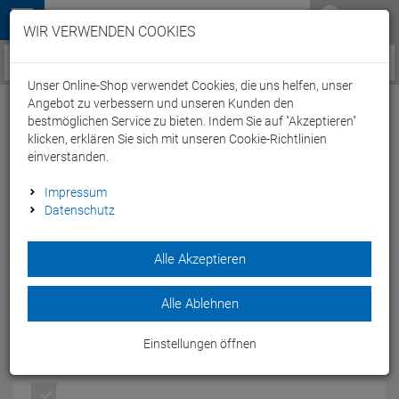
Menü
WIR VERWENDEN COOKIES
Service / Hilfe
Unser Online-Shop verwendet Cookies, die uns helfen, unser
Angebot zu verbessern und unseren Kunden den
bestmöglichen Service zu bieten. Indem Sie auf "Akzeptieren"
klicken, erklären Sie sich mit unseren Cookie-Richtlinien
einverstanden.
Castelli Free Sanremo SL Suit Einteiler
Impressum
sleeveless - XXL cobalt blue/electric lime
Datenschutz
Artikel-Nummer:
65216305815
| EAN: 0
Alle Akzeptieren
Leistungsstarker Triathlon-Einteiler für 70.3- und
Langdistanzrennen. Seine Top-Aerodynamik, die speziellen
Rückentaschen und der Tragekomfort helfen Ihnen auch über
Alle Ablehnen
den härtesten Wettkampftag.
Modelljahr: 2022
Einstellungen öffnen
FARBEN:
COBALT BLUE/ELECTRIC LIME