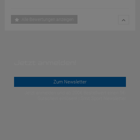
Alle Bewertungen anzeigen
Jetzt anmelden!
Zum Newsletter
Jetzt anmelden und ab 200€ Bestellwert einen 5€-
Gutschein einlösen! | Smit Sport Newsletter