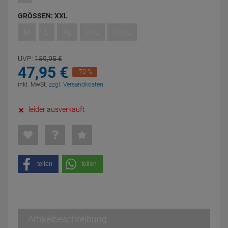
GRÖSSEN:
XXL
M
L
XL
XXL
XXXL
UVP:
159,
95
€
47,
95
€
-70 %
inkl. MwSt.
zzgl. Versandkosten
leider ausverkauft
teilen
teilen
Artikelbeschreibung