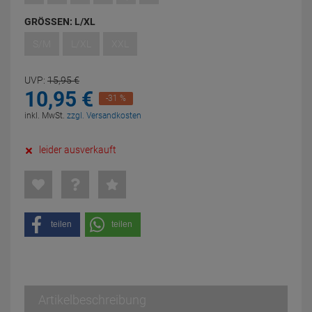
GRÖSSEN:
L/XL
S/M
L/XL
XXL
UVP:
15,
95
€
10,
95
€
-31 %
inkl. MwSt.
zzgl. Versandkosten
leider ausverkauft
teilen
teilen
Artikelbeschreibung