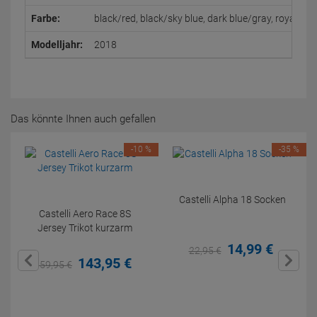
Farbe:
black/red, black/sky blue, dark blue/gray, royal/red
Modelljahr:
2018
Das könnte Ihnen auch gefallen
-10 %
-35 %
Castelli Alpha 18 Socken
Castelli Aero Race 8S
Jersey Trikot kurzarm
14,
99
€
22,
95
€
143,
95
€
159,
95
€