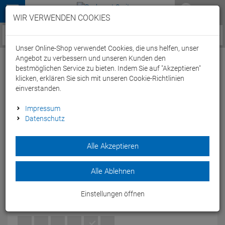
Menü
WIR VERWENDEN COOKIES
Service / Hilfe
Unser Online-Shop verwendet Cookies, die uns helfen, unser
Angebot zu verbessern und unseren Kunden den
bestmöglichen Service zu bieten. Indem Sie auf "Akzeptieren"
klicken, erklären Sie sich mit unseren Cookie-Richtlinien
einverstanden.
Castelli Gregge 15 Sock Wintersocken -
Impressum
Datenschutz
L/XL dark blue/gray
Artikel-Nummer:
53436188370
Alle Akzeptieren
Warme Füße und Schutz vor äußeren Einflüssen - die Gregge
15 Wintersocken von Castelli sind der Allrounder bei kalten
Alle Ablehnen
Bedingungen.
Modelljahr: 2019
Einstellungen öffnen
FARBEN:
DARK BLUE/GRAY