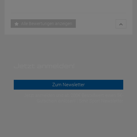
Alle Bewertungen anzeigen
Jetzt anmelden!
Zum Newsletter
Jetzt anmelden und ab 200€ Bestellwert einen 5€-
Gutschein einlösen! | Smit Sport Newsletter