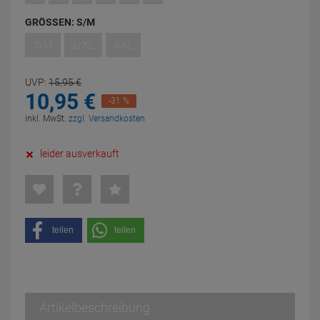
GRÖSSEN:
S/M
S/M
L/XL
XXL
UVP:
15,
95
€
10,
95
€
-31 %
inkl. MwSt.
zzgl. Versandkosten
leider ausverkauft
teilen
teilen
Artikelbeschreibung