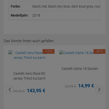
Farbe:
black/red, black/sky blue, dark blue/gray, royal/red
Modelljahr:
2018
Das könnte Ihnen auch gefallen
-10 %
-35 %
Castelli Alpha 18 Socken
Castelli Aero Race 8S
Jersey Trikot kurzarm
14,
99
€
22,
95
€
143,
95
€
159,
95
€