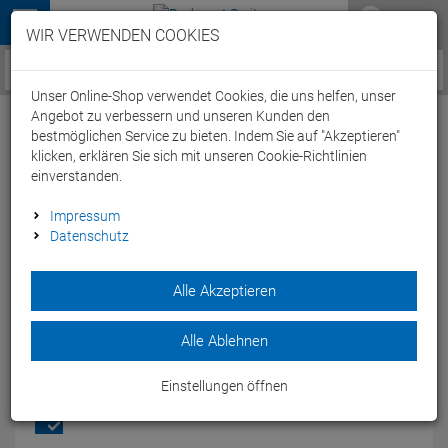
Menü
WIR VERWENDEN COOKIES
Service / Hilfe
Unser Online-Shop verwendet Cookies, die uns helfen, unser
Angebot zu verbessern und unseren Kunden den
bestmöglichen Service zu bieten. Indem Sie auf "Akzeptieren"
klicken, erklären Sie sich mit unseren Cookie-Richtlinien
einverstanden.
Castelli Polare 3 Bibtight Trägerhose lang
Impressum
Datenschutz
mit Einsatz - XXXL black
Artikel-Nummer:
63405144514
| EAN: 0
Alle Akzeptieren
Die Castelli Polare 3 Bibtight lang mit Einsatz ist eine
Radhose mit wasserabweisendem Nano Flex 3G-Material.
Alle Ablehnen
Modelljahr: 2024
Einstellungen öffnen
FARBEN:
BLACK