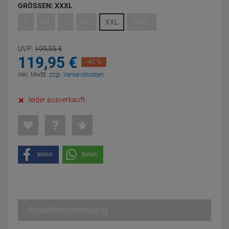
GRÖSSEN:
XXXL
S
M
L
XL
XXL
XXXL
UVP:
199,
95
€
119,
95
€
-40 %
inkl. MwSt.
zzgl. Versandkosten
leider ausverkauft
teilen
teilen
Artikelbeschreibung