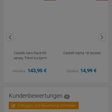
Castelli Aero Race 8S
Castelli Alpha 18 Socken
Jersey Trikot kurzarm
143,
95
€
14,
99
€
159,
95
€
22,
95
€
Kundenbewertungen
0
Einloggen und Bewertung schreiben