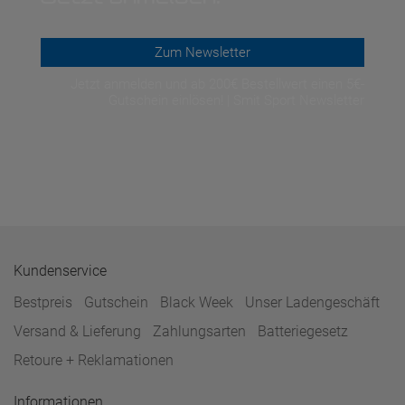
Zum Newsletter
Jetzt anmelden und ab 200€ Bestellwert einen 5€-
Gutschein einlösen! | Smit Sport Newsletter
Kundenservice
Bestpreis
Gutschein
Black Week
Unser Ladengeschäft
Versand & Lieferung
Zahlungsarten
Batteriegesetz
Retoure + Reklamationen
Informationen