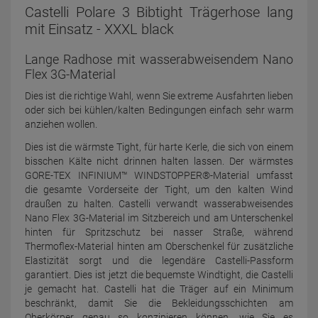
Castelli Polare 3 Bibtight Trägerhose lang
mit Einsatz - XXXL black
Lange Radhose mit wasserabweisendem Nano
Flex 3G-Material
Dies ist die richtige Wahl, wenn Sie extreme Ausfahrten lieben
oder sich bei kühlen/kalten Bedingungen einfach sehr warm
anziehen wollen.
Dies ist die wärmste Tight, für harte Kerle, die sich von einem
bisschen Kälte nicht drinnen halten lassen. Der wärmstes
GORE-TEX INFINIUM™ WINDSTOPPER®-Material umfasst
die gesamte Vorderseite der Tight, um den kalten Wind
draußen zu halten. Castelli verwandt wasserabweisendes
Nano Flex 3G-Material im Sitzbereich und am Unterschenkel
hinten für Spritzschutz bei nasser Straße, während
Thermoflex-Material hinten am Oberschenkel für zusätzliche
Elastizität sorgt und die legendäre Castelli-Passform
garantiert. Dies ist jetzt die bequemste Windtight, die Castelli
je gemacht hat. Castelli hat die Träger auf ein Minimum
beschränkt, damit Sie die Bekleidungsschichten am
Oberkörper genau so konzipieren können, wie Sie es