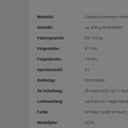
Material:
Carbon-Aluminium-Verb
Gewicht:
ca. 830 g ohne Reifen
Fahrergewicht:
bis 100 kg
Felgenhöhe:
47 mm
Felgenbreite:
15 mm
Speichenzahl:
21
Reifentyp:
Drahtreifen
für Schaltung:
Shimano 8/9/10/11-fac
Lieferumfang:
Laufrad inkl. Felgenban
Farbe:
schwarz, weiß/schwarz,
Modelljahr:
2016