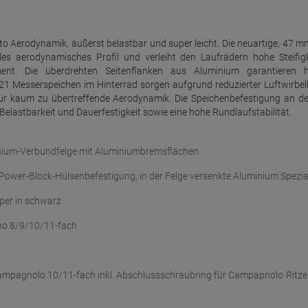
o Aerodynamik, äußerst belastbar und super leicht. Die neuartige, 47 m
les aerodynamisches Profil und verleiht den Laufrädern hohe Steifigk
nt. Die überdrehten Seitenflanken aus Aluminium garantieren h
21 Messerspeichen im Hinterrad sorgen aufgrund reduzierter Luftwirbel
n für kaum zu übertreffende Aerodynamik. Die Speichenbefestigung an d
elastbarkeit und Dauerfestigkeit sowie eine hohe Rundlaufstabilität.
nium-Verbundfelge mit Aluminiumbremsflächen
Power-Block-Hülsenbefestigung, in der Felge versenkte Aluminium Spezia
per in schwarz
no 8/9/10/11-fach
ampagnolo 10/11-fach inkl. Abschlussschraubring für Campapnolo Ritze