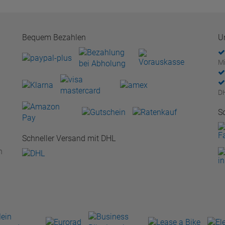
Bequem Bezahlen
U
Mi
D
S
Schneller Versand mit DHL
n