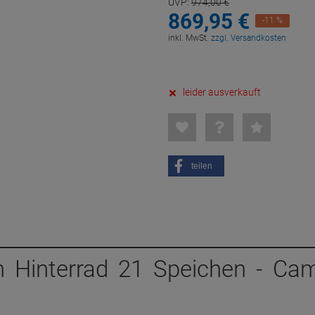
UVP:
974,
00
€
869,
95
€
-11 %
inkl. MwSt.
zzgl. Versandkosten
leider ausverkauft
teilen
n Hinterrad 21 Speichen - Ca