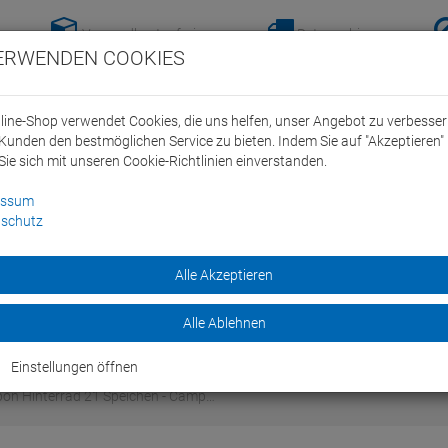
Versandkostenfreie-
Retoure hier
ERWENDEN COOKIES
Lieferung nach
anmelden!
Deutschland ab 100€
line-Shop verwendet Cookies, die uns helfen, unser Angebot zu verbesse
Kunden den bestmöglichen Service zu bieten. Indem Sie auf "Akzeptieren" 
Sie sich mit unseren Cookie-Richtlinien einverstanden.
essum
schutz
ein Swim Team
Bike
Alle Akzeptieren
Marken
Sale
Alle Ablehnen
Einstellungen öffnen
bon Hinterrad 21 Speichen - Camp…