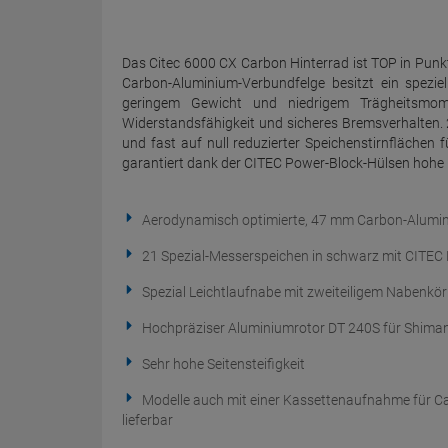
Das Citec 6000 CX Carbon Hinterrad ist TOP in Punkt
Carbon-Aluminium-Verbundfelge besitzt ein speziel
geringem Gewicht und niedrigem Trägheitsmome
Widerstandsfähigkeit und sicheres Bremsverhalten. 
und fast auf null reduzierter Speichenstirnfläche
garantiert dank der CITEC Power-Block-Hülsen hohe B
Aerodynamisch optimierte, 47 mm Carbon-Alumi
21 Spezial-Messerspeichen in schwarz mit CITEC 
Spezial Leichtlaufnabe mit zweiteiligem Nabenkör
Hochpräziser Aluminiumrotor DT 240S für Shima
Sehr hohe Seitensteifigkeit
Modelle auch mit einer Kassettenaufnahme für C
lieferbar