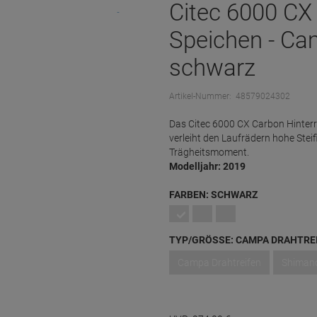
Citec 6000 CX
Speichen - Ca
schwarz
Artikel-Nummer:
48579024302
Das Citec 6000 CX Carbon Hinterr
verleiht den Laufrädern hohe Stei
Trägheitsmoment.
Modelljahr: 2019
FARBEN:
SCHWARZ
TYP/GRÖSSE:
CAMPA DRAHTRE
Campa Drahtreifen
Shimano