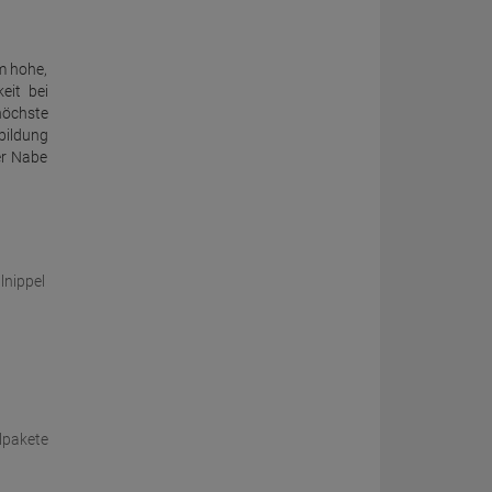
m hohe,
eit bei
öchste
bildung
er Nabe
lnippel
lpakete