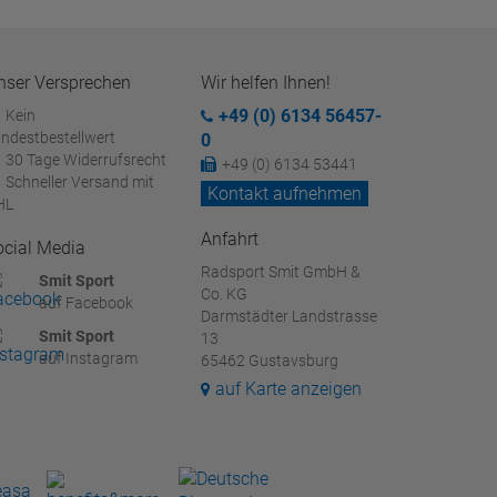
nser Versprechen
Wir helfen Ihnen!
+49 (0) 6134 56457-
Kein
ndestbestellwert
0
30 Tage Widerrufsrecht
+49 (0) 6134 53441
Schneller Versand mit
Kontakt aufnehmen
HL
Anfahrt
ocial Media
Radsport Smit GmbH &
Smit Sport
Co. KG
auf Facebook
Darmstädter Landstrasse
Smit Sport
13
auf Instagram
65462 Gustavsburg
auf Karte anzeigen