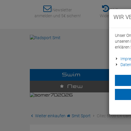
Newsletter
30 Tage
anmelden und 5€ sichern!
Widerrufsrecht
WIR V
Unser On
unseren 
erklären 
Impr
Daten
Swim
D
New
Weiter einkaufen
Smit Sport
Citec 6000 CX Car