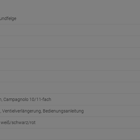
undfelge
h, Campagnolo 10/11-fach
d, Ventielverlängerung, Bedienungsanleitung
 weiß/schwarz/rot