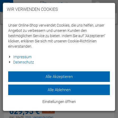
Menü
WIR VERWENDEN COOKIES
Service / Hilfe
Unser Online-Shop verwendet Cookies, die uns helfen, unser
Angebot zu verbessern und unseren Kunden den
bestmöglichen Service zu bieten. Indem Sie auf "Akzeptieren"
klicken, erklären Sie sich mit unseren Cookie-Richtlinien
einverstanden.
Citec Trekking X Light Laufradsatz 20/24
Impressum
Datenschutz
Speichen
Artikel-Nummer:
38685
Alle Akzeptieren
Der High-End Laufradsatz für's Trekking: Leicht,
aerodynamisch und hoch belastbar!
Alle Ablehnen
Modelljahr: 2019
Einstellungen öffnen
UVP:
699,
00
€
629,
95
€
-10 %
inkl. MwSt.
zzgl. Versandkosten