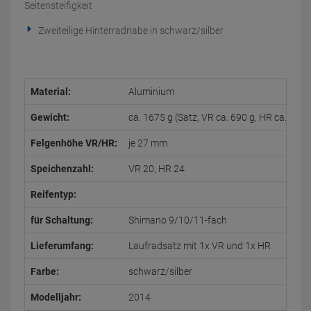
Seitensteifigkeit
Zweiteilige Hinterradnabe in schwarz/silber
Material:
Aluminium
Gewicht:
ca. 1675 g (Satz, VR ca. 690 g, HR ca. 985 
Felgenhöhe VR/HR:
je 27 mm
Speichenzahl:
VR 20, HR 24
Reifentyp:
für Schaltung:
Shimano 9/10/11-fach
Lieferumfang:
Laufradsatz mit 1x VR und 1x HR
Farbe:
schwarz/silber
Modelljahr:
2014