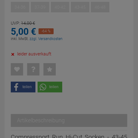
34-36
37-39
40-42
43-45
46-48
UVP:
14,
00
€
5,
00
€
-64 %
inkl. MwSt.
zzgl. Versandkosten
leider ausverkauft
teilen
teilen
Artikelbeschreibung
Compressport Run Hi-Cut Socken - 43-45