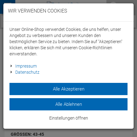
Menü
WIR VERWENDEN COOKIES
Service / Hilfe
Unser Online-Shop verwendet Cookies, die uns helfen, unser
Angebot zu verbessern und unseren Kunden den
bestmöglichen Service zu bieten. Indem Sie auf "Akzeptieren"
klicken, erklären Sie sich mit unseren Cookie-Richtlinien
einverstanden.
Compressport Run Hi-Cut Socken - 43-45
Impressum
Datenschutz
white/blue dots
Artikel-Nummer:
41209095935
| EAN: 0
Alle Akzeptieren
Ultratechnische Socke neuester Generation.
Modelljahr: 2014
Alle Ablehnen
FARBEN:
WHITE/BLUE DOTS
Einstellungen öffnen
GRÖSSEN:
43-45