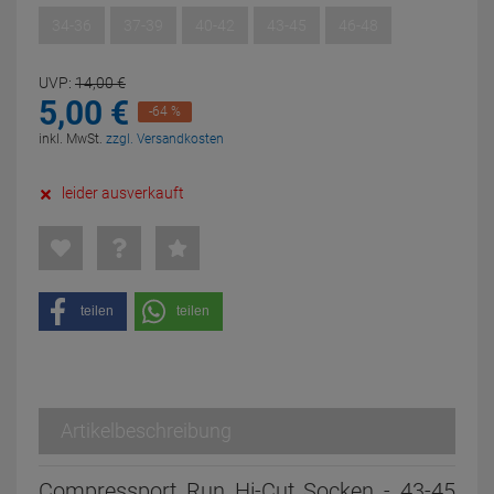
34-36
37-39
40-42
43-45
46-48
UVP:
14,
00
€
5,
00
€
-64 %
inkl. MwSt.
zzgl. Versandkosten
leider ausverkauft
teilen
teilen
Artikelbeschreibung
Compressport Run Hi-Cut Socken - 43-45