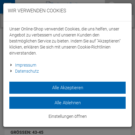
Menü
WIR VERWENDEN COOKIES
Service / Hilfe
Unser Online-Shop verwendet Cookies, die uns helfen, unser
Angebot zu verbessern und unseren Kunden den
bestmöglichen Service zu bieten. Indem Sie auf "Akzeptieren"
klicken, erklären Sie sich mit unseren Cookie-Richtlinien
einverstanden.
Compressport Run Hi-Cut Socken - 43-45
Impressum
Datenschutz
white/green dots
Artikel-Nummer:
41209096017
| EAN: 0
Alle Akzeptieren
Ultratechnische Socke neuester Generation.
Modelljahr: 2014
Alle Ablehnen
FARBEN:
WHITE/GREEN DOTS
Einstellungen öffnen
GRÖSSEN:
43-45