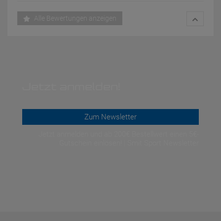
Alle Bewertungen anzeigen
Jetzt anmelden!
Zum Newsletter
Jetzt anmelden und ab 200€ Bestellwert einen 5€-
Gutschein einlösen! | Smit Sport Newsletter