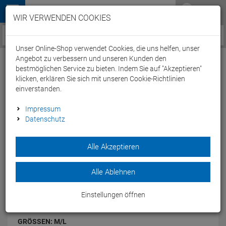
Menü
WIR VERWENDEN COOKIES
Service / Hilfe
Unser Online-Shop verwendet Cookies, die uns helfen, unser
Angebot zu verbessern und unseren Kunden den
bestmöglichen Service zu bieten. Indem Sie auf "Akzeptieren"
klicken, erklären Sie sich mit unseren Cookie-Richtlinien
einverstanden.
Craft Active Comfort Bike Boxer Men
Impressum
Unterhose - M/L black
Datenschutz
Artikel-Nummer:
51588178633
Alle Akzeptieren
Tolle Bike Boxer aus angenehm weichem Material für besten
Tragekomfort.
Modelljahr: 2018
Alle Ablehnen
FARBEN:
BLACK
Einstellungen öffnen
GRÖSSEN:
M/L