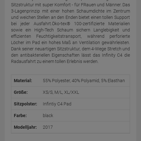
Sitzstruktur mit super Komfort - für FRauen und Männer. Das
3-Lagenprinzip mit einer hohen Schaumdichte im Zentrum
und weichen Stellen an den Enden bietet einen tollen Support
bei jeder Ausfahrt.Öko-tex® 100-zertifizierte Materialien
sowie ein High-Tech Schaum sichern Langlebigkeit und
effizienten Feuchtigkeitstransport, während perforierte
Löcher im Pad ein hohes Maß an Ventilation gewährleisten.
Dank seiner neuartigen Sitzstruktur, dem 4-Wege Stretch und
den antibakteriellen Eigenschaften lässt das Infinity C4 die
Radausfahrt zu einem tollen Erlebnis werden.
Material:
55% Polyester, 40% Polyamid, 5% Elasthan
Größe:
XS/S, M/L, XL/XXL
Sitzpolster:
Infintiy C4 Pad
Farbe:
black
Modelljahr:
2017