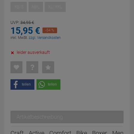
XS/S
M/L
XL/XXL
UVP:
34,
95
€
15,
95
€
-54 %
inkl. MwSt.
zzgl. Versandkosten
leider ausverkauft
teilen
teilen
Artikelbeschreibung
Craft Active Comfort Bike Boxer Men