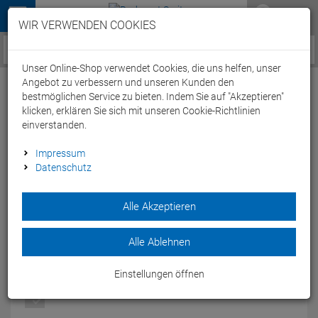
Menü
WIR VERWENDEN COOKIES
Service / Hilfe
Unser Online-Shop verwendet Cookies, die uns helfen, unser
Angebot zu verbessern und unseren Kunden den
bestmöglichen Service zu bieten. Indem Sie auf "Akzeptieren"
klicken, erklären Sie sich mit unseren Cookie-Richtlinien
einverstanden.
Craft Escape Trikot Men kurzarm - XL
Impressum
Datenschutz
gravel
Artikel-Nummer:
51608178660
| EAN: 0
Alle Akzeptieren
Relax Fit-Schnittführung und guter Feuchtigkeitstransfer -
das Escape Trikot begeistert Mountainbiker.
Alle Ablehnen
Modelljahr: 2017
Einstellungen öffnen
FARBEN:
GRAVEL