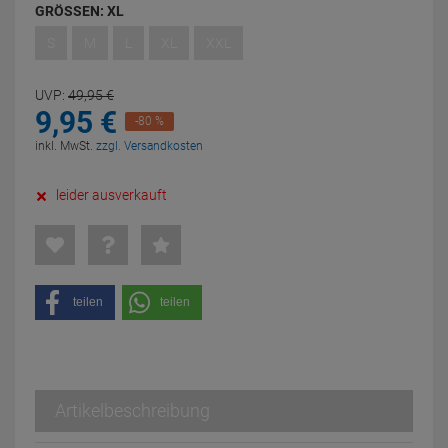
GRÖSSEN:
XL
S
M
L
XL
XXL
UVP:
49,
95
€
9,
95
€
-80 %
inkl. MwSt.
zzgl. Versandkosten
leider ausverkauft
teilen
teilen
Artikelbeschreibung