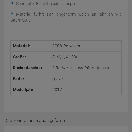
Sehr guter Feuchtigkeitstransport
Material fürhlt sich angenehm weich an, ähnlich wie
Baumwolle
Material:
100% Polyester
Größe:
S, M, L, XL, XXL
Rückentaschen:
1 Reißverschluss-Rückentasche
Farbe:
gravel
Modelljahr:
2017
Das könnte Ihnen auch gefallen