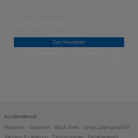
Jetzt anmelden!
Zum Newsletter
Jetzt anmelden und ab 200€ Bestellwert einen 5€-
Gutschein einlösen! | Smit Sport Newsletter
Kundenservice
Bestpreis
Gutschein
Black Week
Unser Ladengeschäft
Versand & Lieferung
Zahlungsarten
Batteriegesetz