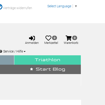
Select Language
▼
Verträge widerrufen
Anmelden
Merkzettel
Warenkorb
0
0
aufklappen
aufklappen
Anmelden
Merkzettel
Warenkorb:
Service / Hilfe
Triathlon
Start Blog