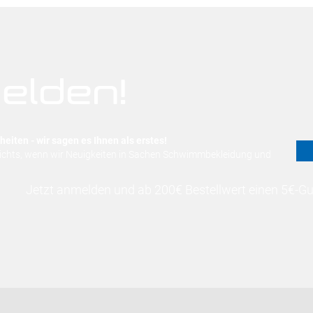
elden!
eiten - wir sagen es Ihnen als erstes!
nichts, wenn wir Neuigkeiten in Sachen Schwimmbekleidung und
Jetzt anmelden und ab 200€ Bestellwert einen 5€-Gut