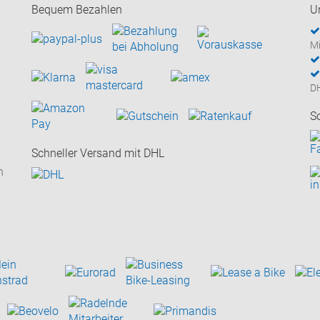
Bequem Bezahlen
U
Mi
D
S
Schneller Versand mit DHL
n