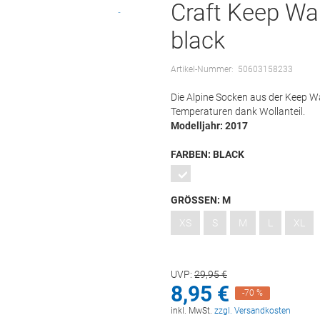
Craft Keep Wa
black
Artikel-Nummer:
50603158233
Die Alpine Socken aus der Keep W
Temperaturen dank Wollanteil.
Modelljahr: 2017
FARBEN:
BLACK
GRÖSSEN:
M
XS
S
M
L
XL
UVP:
29,
95
€
8,
95
€
-70 %
inkl. MwSt.
zzgl. Versandkosten