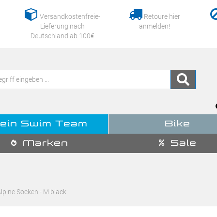
Versandkostenfreie-
Retoure hier
Lieferung nach
anmelden!
Deutschland ab 100€
ein Swim Team
Bike
Marken
Sale
pine Socken - M black