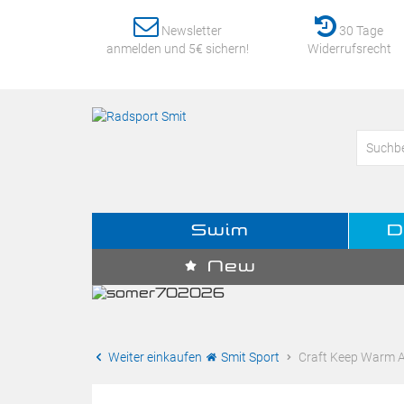
Newsletter
30 Tage
anmelden und 5€ sichern!
Widerrufsrecht
Swim
D
New
Weiter einkaufen
Smit Sport
Craft Keep Warm Al