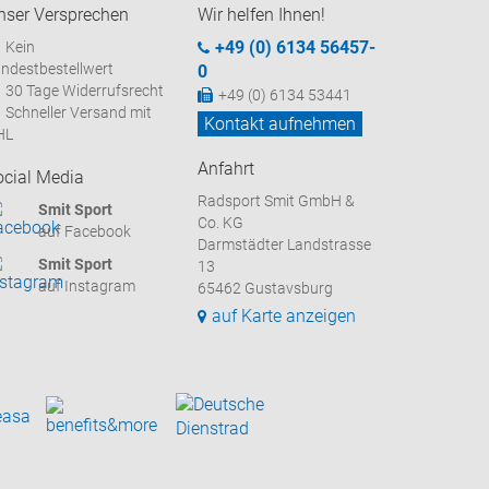
nser Versprechen
Wir helfen Ihnen!
+49 (0) 6134 56457-
Kein
ndestbestellwert
0
30 Tage Widerrufsrecht
+49 (0) 6134 53441
Schneller Versand mit
Kontakt aufnehmen
HL
Anfahrt
ocial Media
Radsport Smit GmbH &
Smit Sport
Co. KG
auf Facebook
Darmstädter Landstrasse
Smit Sport
13
auf Instagram
65462 Gustavsburg
auf Karte anzeigen