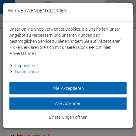
Menü
WIR VERWENDEN COOKIES
Service / Hilfe
Unser Online-Shop verwendet Cookies, die uns helfen, unser
Angebot zu verbessern und unseren Kunden den
bestmöglichen Service zu bieten. Indem Sie auf "Akzeptieren"
klicken, erklären Sie sich mit unseren Cookie-Richtlinien
einverstanden.
Croozer Sicherheitswimpel
Impressum
Datenschutz
Artikel-Nummer:
44753
| EAN: 4044494121403
Alle Akzeptieren
1,55 m langer Stab mit signal-orangem Wimpel im Croozer-
Design.
Modelljahr: 2018
Alle Ablehnen
12,
95
€
Einstellungen öffnen
inkl. MwSt.
zzgl. Versandkosten