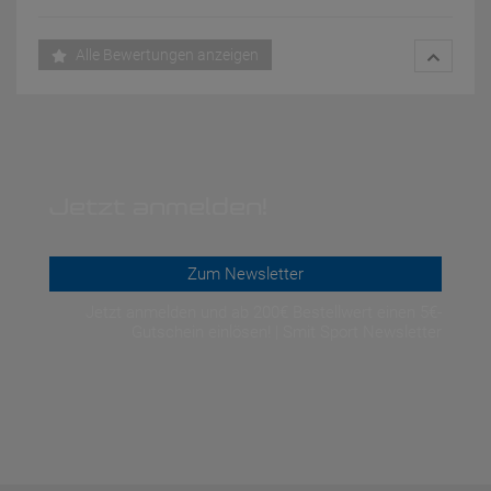
Alle Bewertungen anzeigen
Jetzt anmelden!
Zum Newsletter
Jetzt anmelden und ab 200€ Bestellwert einen 5€-
Gutschein einlösen! | Smit Sport Newsletter