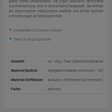
gleich hoher Lenkpräzision. Die Ergon exklusive, zertifizierte
Gummimischung wird in Deutschland hergestellt. Sie enthält
als Weichmacher medizinische Weißöle und erfüllt höchste
Anforderungen an Materialreinheit.
kompatibel mit Carbon-Lenkern
ideal für die Langstrecke
Gewicht:
ca. 145g / Paar
(Gewichtstolleranzen sin
Material BarEnd:
Kaltgeschmiedetes Aluminium - 100% recy
Material Griffkörper:
exclusive, zertifizierte Gummimischung
Farbe:
schwarz