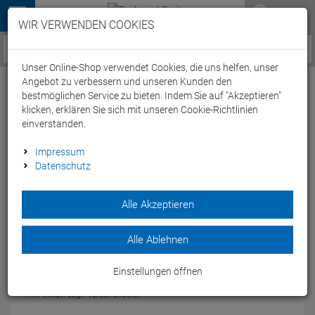
Menü
WIR VERWENDEN COOKIES
Service / Hilfe
Unser Online-Shop verwendet Cookies, die uns helfen, unser
Angebot zu verbessern und unseren Kunden den
bestmöglichen Service zu bieten. Indem Sie auf "Akzeptieren"
klicken, erklären Sie sich mit unseren Cookie-Richtlinien
einverstanden.
Ergon GS1-L Lenkergriff schwarz
Impressum
Datenschutz
Artikel-Nummer:
43535
| EAN: 0
Alle Akzeptieren
Der GS 1 für Marathon Racer von Ergon ist für Carbonlenker
kompatibel und bietet eine verbesserte Dämpfung bei hoher
Lenkpräzision.
Alle Ablehnen
Modelljahr: 2019
39,
95
€
Einstellungen öffnen
inkl. MwSt.
zzgl. Versandkosten