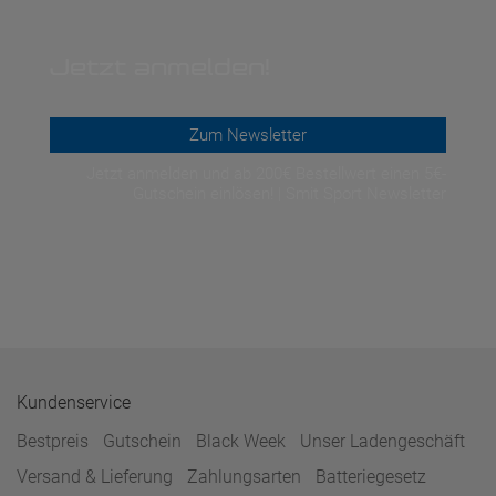
Jetzt anmelden!
Zum Newsletter
Jetzt anmelden und ab 200€ Bestellwert einen 5€-
Gutschein einlösen! | Smit Sport Newsletter
Kundenservice
Bestpreis
Gutschein
Black Week
Unser Ladengeschäft
Versand & Lieferung
Zahlungsarten
Batteriegesetz