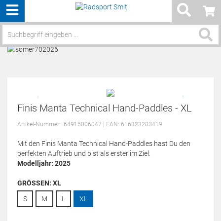
Menü
Service / Hilfe
Finis Manta Technical Hand-Paddles - XL
Artikel-Nummer:
64915006047
| EAN: 616323203419
Mit den Finis Manta Technical Hand-Paddles hast Du den
perfekten Auftrieb und bist als erster im Ziel.
Modelljahr: 2025
GRÖSSEN:
XL
S
M
L
XL