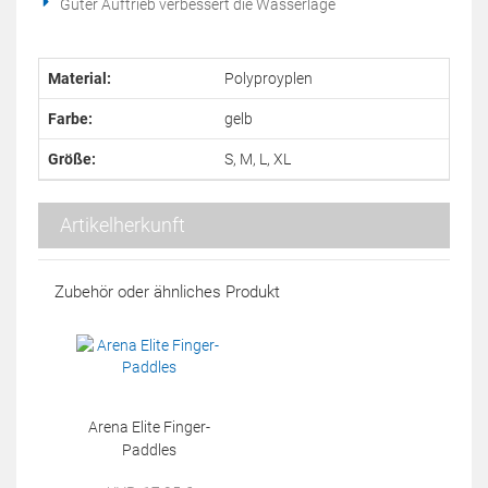
Guter Auftrieb verbessert die Wasserlage
Material:
Polyproyplen
Farbe:
gelb
Größe:
S, M, L, XL
Artikelherkunft
Zubehör oder ähnliches Produkt
Arena Elite Finger-
Paddles