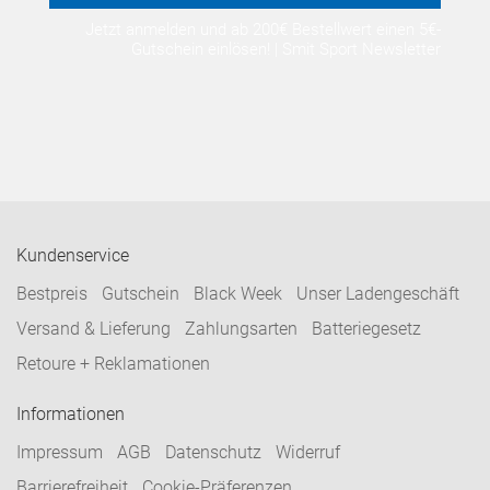
Jetzt anmelden und ab 200€ Bestellwert einen 5€-
Gutschein einlösen! | Smit Sport Newsletter
Kundenservice
Bestpreis
Gutschein
Black Week
Unser Ladengeschäft
Versand & Lieferung
Zahlungsarten
Batteriegesetz
Retoure + Reklamationen
Informationen
Impressum
AGB
Datenschutz
Widerruf
Barrierefreiheit
Cookie-Präferenzen