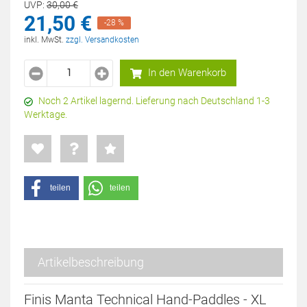
UVP:
30,
00
€
21,
50
€
-28 %
inkl. MwSt.
zzgl. Versandkosten
In den Warenkorb
Noch 2 Artikel lagernd. Lieferung nach Deutschland 1-3
Werktage.
teilen
teilen
Artikelbeschreibung
Finis Manta Technical Hand-Paddles - XL