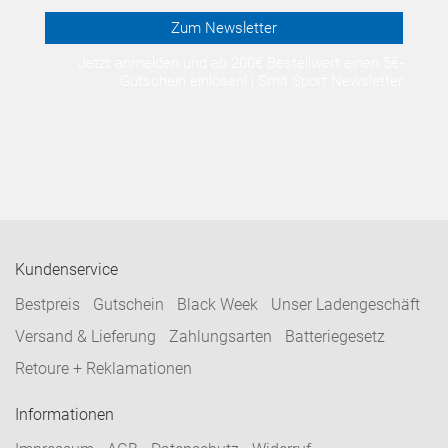
Zum Newsletter
Jetzt anmelden und ab 200€ Bestellwert einen 5€-
Gutschein einlösen! | Smit Sport Newsletter
Kundenservice
Bestpreis
Gutschein
Black Week
Unser Ladengeschäft
Versand & Lieferung
Zahlungsarten
Batteriegesetz
Retoure + Reklamationen
Informationen