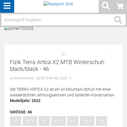
Menü
Service / Hilfe
Fizik Terra Artica X2 MTB Winterschuh
black/black - 46
Artikel-Nummer:
63391049766
| EAN: 0
Der TERRA ARTICA X2 ist ein All Mountain-Schuh mit einer
wasserdichten, atmungsaktiven und isolierten Konstruktion.
Modelljahr: 2022
GRÖSSE:
46
40
40,5
41
41,5
42
42,5
43