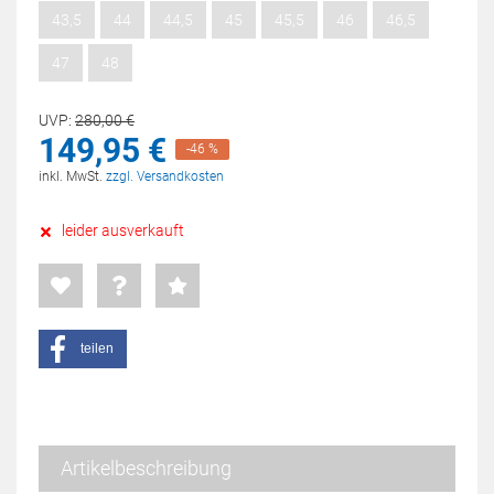
43,5
44
44,5
45
45,5
46
46,5
47
48
UVP:
280,
00
€
149,
95
€
-46 %
inkl. MwSt.
zzgl. Versandkosten
leider ausverkauft
teilen
Artikelbeschreibung