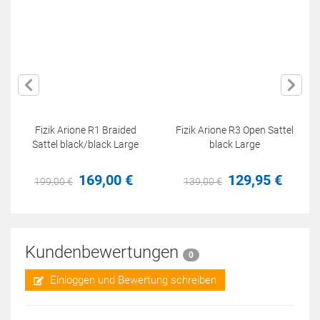
Fizik Arione R1 Braided
Fizik Arione R3 Open Sattel
Sattel black/black Large
black Large
169,
00
€
129,
95
€
199,
00
€
139,
00
€
Kundenbewertungen
0
Einloggen und Bewertung schreiben