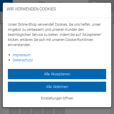
Menü
WIR VERWENDEN COOKIES
Service / Hilfe
Unser Online-Shop verwendet Cookies, die uns helfen, unser
Angebot zu verbessern und unseren Kunden den
bestmöglichen Service zu bieten. Indem Sie auf "Akzeptieren"
klicken, erklären Sie sich mit unseren Cookie-Richtlinien
einverstanden.
Fizik Terra Atlas MTB Schuh army - 48
Impressum
Datenschutz
Artikel-Nummer:
64125049768
| EAN: 0
Alle Akzeptieren
TERRA ATLAS ist der vielseitiger und zuverlässiger Allrounder
für Gravel, Mountainbiking und mehr.
Modelljahr: 2024
Alle Ablehnen
GRÖSSE:
48
Einstellungen öffnen
36
37
38
39
40
41
42
43
44
45
46
47
48