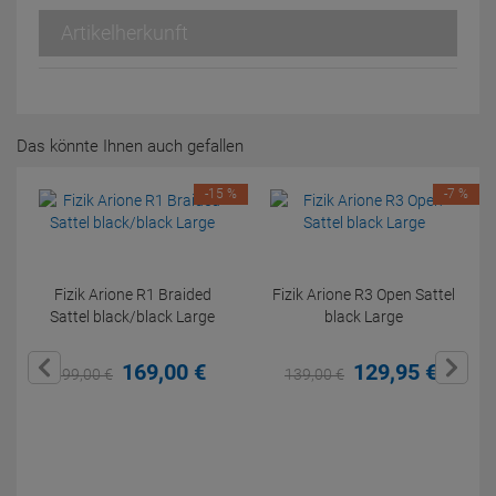
Artikelherkunft
Das könnte Ihnen auch gefallen
-15 %
-7 %
Fizik Arione R1 Braided
Fizik Arione R3 Open Sattel
Sattel black/black Large
black Large
169,
00
€
129,
95
€
199,
00
€
139,
00
€