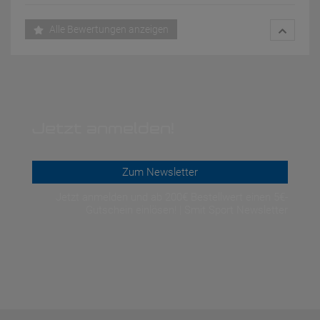
Alle Bewertungen anzeigen
Jetzt anmelden!
Zum Newsletter
Jetzt anmelden und ab 200€ Bestellwert einen 5€-
Gutschein einlösen! | Smit Sport Newsletter