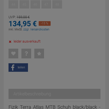
44
45
46
47
48
UVP:
159,
00
€
134,
95
€
-15 %
inkl. MwSt.
zzgl. Versandkosten
leider ausverkauft
teilen
Artikelbeschreibung
Fizik Terra Atlas MTB Schuh black/black -