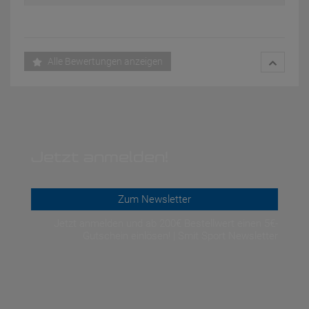
Alle Bewertungen anzeigen
Jetzt anmelden!
Zum Newsletter
Jetzt anmelden und ab 200€ Bestellwert einen 5€-
Gutschein einlösen! | Smit Sport Newsletter