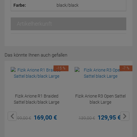
Farbe:
black/black
Artikelherkunft
Das könnte Ihnen auch gefallen
-15 %
-7 %
Fizik Arione R1 Braided
Fizik Arione R3 Open Sattel
Sattel black/black Large
black Large
169,
00
€
129,
95
€
199,
00
€
139,
00
€