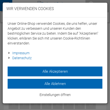
Menü
WIR VERWENDEN COOKIES
Service / Hilfe
Unser Online-Shop verwendet Cookies, die uns helfen, unser
Angebot zu verbessern und unseren Kunden den
bestmöglichen Service zu bieten. Indem Sie auf "Akzeptieren"
klicken, erklären Sie sich mit unseren Cookie-Richtlinien
einverstanden.
Fizik Terra Atlas MTB Schuh black/black -
Impressum
Datenschutz
45
Artikel-Nummer:
64123049764
| EAN: 0
Alle Akzeptieren
TERRA ATLAS ist der vielseitiger und zuverlässiger Allrounder
für Gravel, Mountainbiking und mehr.
Alle Ablehnen
Modelljahr: 2024
Einstellungen öffnen
GRÖSSE:
45
36
37
38
39
40
41
42
43