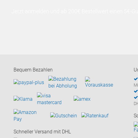
Jetzt anmelden und ab 200€ Bestellwert einen 5€-Gut
Bequem Bezahlen
U
Mi
D
S
Schneller Versand mit DHL