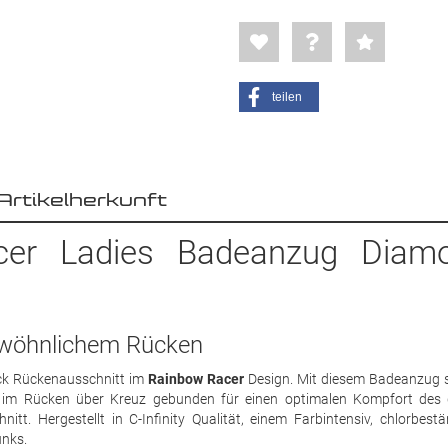
teilen
Artikelherkunft
cer Ladies Badeanzug Diam
ewöhnlichem Rücken
ck Rückenausschnitt im
Rainbow Racer
Design. Mit diesem Badeanzug s
d im Rücken über Kreuz gebunden für einen optimalen Kompfort des
t. Hergestellt in C-Infinity Qualität, einem Farbintensiv, chlorbest
unks.