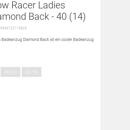
ow Racer Ladies
mond Back - 40 (14)
: 9334722113825
s Badeanzug Diamond Back ist ein cooler Badeanzug
40 (14)
42 (16)