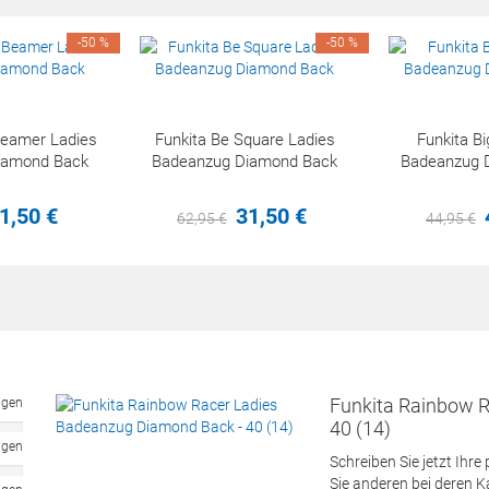
-50 %
-50 %
Beamer Ladies
Funkita Be Square Ladies
Funkita Bi
iamond Back
Badeanzug Diamond Back
Badeanzug 
1,
50
€
31,
50
€
62,
95
€
44,
95
€
Funkita Rainbow 
ngen
40 (14)
ngen
Schreiben Sie jetzt Ihre
Sie anderen bei deren 