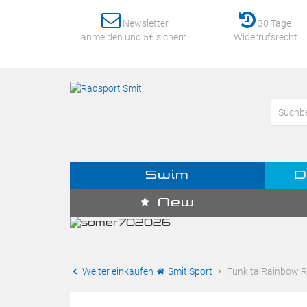
Newsletter
30 Tage
anmelden und 5€ sichern!
Widerrufsrecht
Swim
D
New
Weiter einkaufen
Smit Sport
Funkita Rainbow R