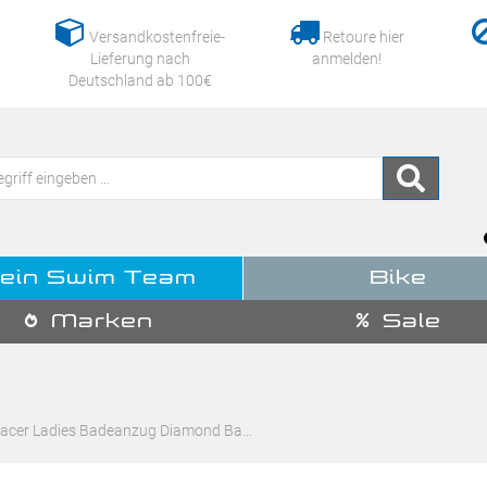
Versandkostenfreie-
Retoure hier
Lieferung nach
anmelden!
Deutschland ab 100€
ein Swim Team
Bike
Marken
Sale
acer Ladies Badeanzug Diamond Ba…