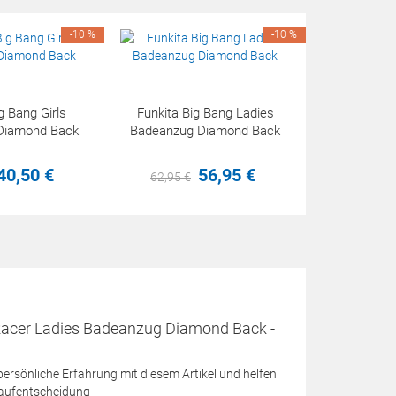
-10 %
-10 %
g Bang Girls
Funkita Big Bang Ladies
Diamond Back
Badeanzug Diamond Back
40,
50
€
56,
95
€
62,
95
€
Racer Ladies Badeanzug Diamond Back -
 persönliche Erfahrung mit diesem Artikel und helfen
Kaufentscheidung