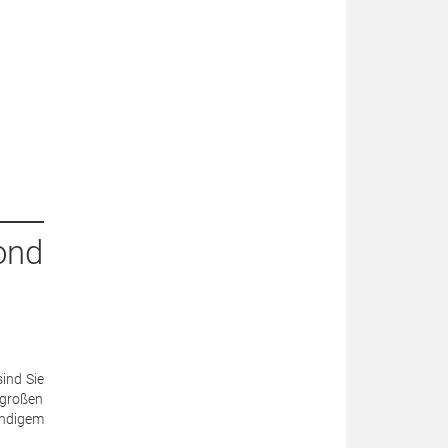
ond
ind Sie
 großen
ändigem