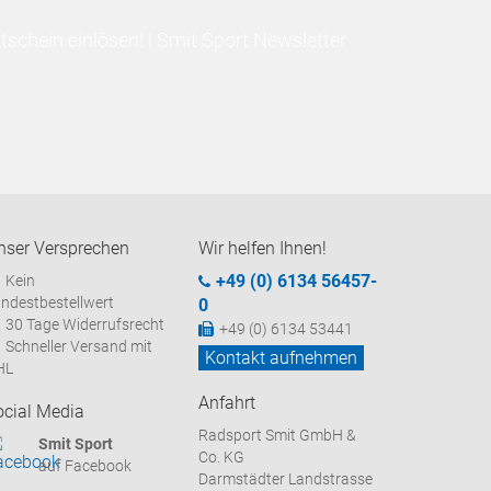
schein einlösen! | Smit Sport Newsletter
nser Versprechen
Wir helfen Ihnen!
+49 (0) 6134 56457-
Kein
ndestbestellwert
0
30 Tage Widerrufsrecht
+49 (0) 6134 53441
Schneller Versand mit
Kontakt aufnehmen
HL
Anfahrt
ocial Media
Radsport Smit GmbH &
Smit Sport
Co. KG
auf Facebook
Darmstädter Landstrasse