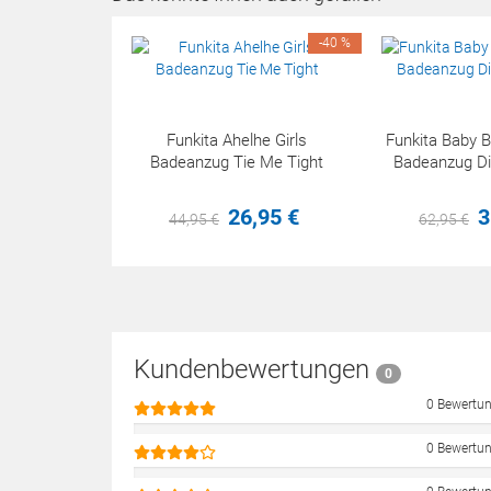
-40 %
Funkita Ahelhe Girls
Funkita Baby 
Badeanzug Tie Me Tight
Badeanzug D
26,
95
€
3
44,
95
€
62,
95
€
Kundenbewertungen
0
0 Bewertu
0 Bewertu