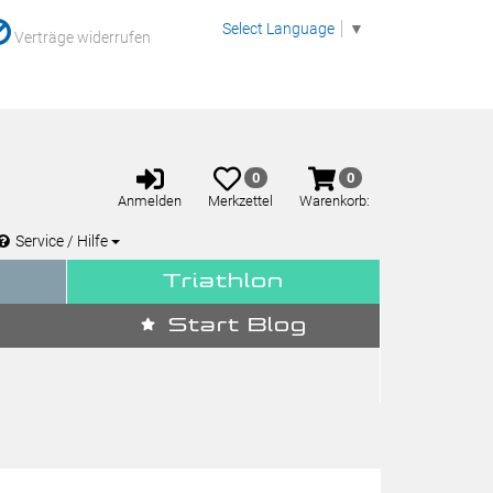
Select Language
▼
Verträge widerrufen
Anmelden
Merkzettel
Warenkorb
0
0
aufklappen
aufklappen
Anmelden
Merkzettel
Warenkorb:
Service / Hilfe
Triathlon
Start Blog