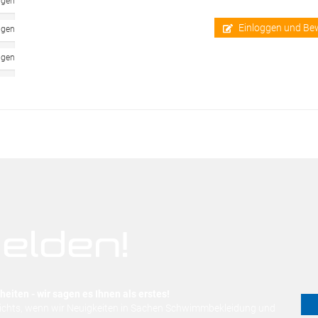
ngen
Einloggen und Be
ngen
ngen
elden!
eiten - wir sagen es Ihnen als erstes!
nichts, wenn wir Neuigkeiten in Sachen Schwimmbekleidung und