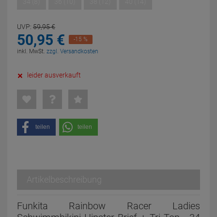
34 (8)
36 (10)
38 (12)
40 (14)
UVP:
59,
95
€
50,
95
€
-15 %
inkl. MwSt.
zzgl. Versandkosten
leider ausverkauft
teilen
teilen
Artikelbeschreibung
Funkita Rainbow Racer Ladies