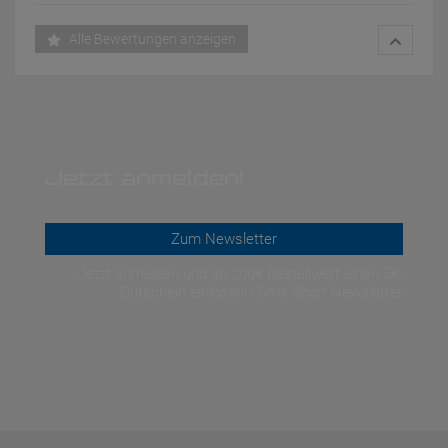
Alle Bewertungen anzeigen
Jetzt anmelden!
Zum Newsletter
Jetzt anmelden und ab 200€ Bestellwert einen 5€-
Gutschein einlösen! | Smit Sport Newsletter