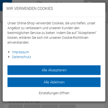
Menü
WIR VERWENDEN COOKIES
Service / Hilfe
Unser Online-Shop verwendet Cookies, die uns helfen, unser
Angebot zu verbessern und unseren Kunden den
bestmöglichen Service zu bieten. Indem Sie auf "Akzeptieren"
klicken, erklären Sie sich mit unseren Cookie-Richtlinien
einverstanden.
Funkita Rainbow Racer Ladies
Impressum
Datenschutz
Schwimmbikini Hipster Brief + Tri Top - 34
(8)
Alle Akzeptieren
Artikel-Nummer:
64665159769
| EAN: 9334722115720
Der Funkita Rainbow Racer Ladies Schwimmbikini Hipster
Alle Ablehnen
Brief + Tri Top sitzt perfekt und liegt stylisch im Trend.
Modelljahr: 2022
Einstellungen öffnen
GRÖSSEN DE:
34 (8)