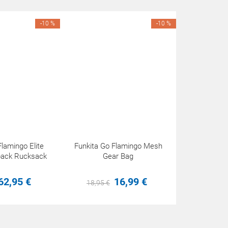
-10 %
-10 %
Flamingo Elite
Funkita Go Flamingo Mesh
pack Rucksack
Gear Bag
62,
95
€
16,
99
€
18,
95
€