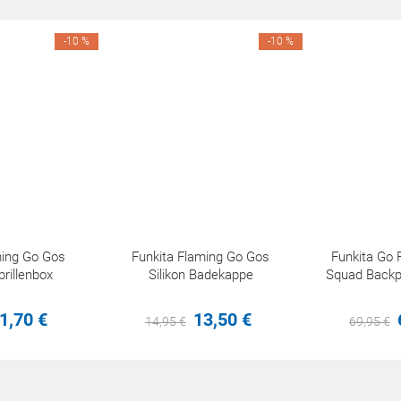
-10 %
-10 %
ming Go Gos
Funkita Flaming Go Gos
Funkita Go 
illenbox
Silikon Badekappe
Squad Back
1,
70
€
13,
50
€
14,
95
€
69,
95
€