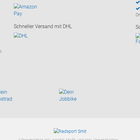
D
Schneller Versand mit DHL
S
n
* Preisangaben inkl. gesetzl. MwSt. und zzgl.
Versandkosten
.