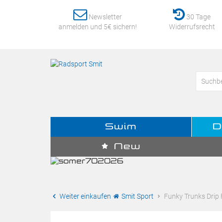
Newsletter
30 Tage
anmelden und 5€ sichern!
Widerrufsrecht
Swim
D
New
Weiter einkaufen
Smit Sport
Funky Trunks Drip 