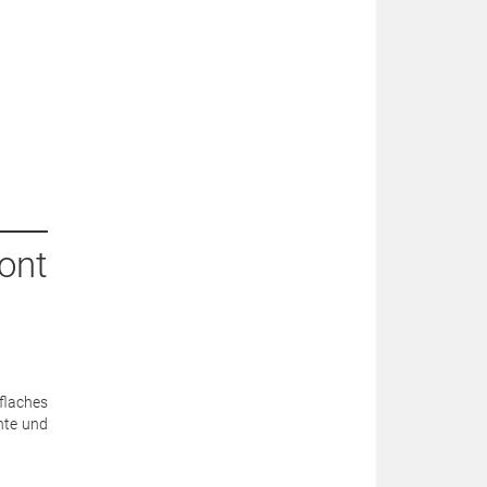
ont
flaches
hte und