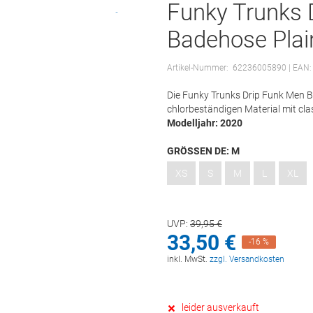
Funky Trunks 
Badehose Plai
Artikel-Nummer:
62236005890
| EAN
Die Funky Trunks Drip Funk Men B
chlorbeständigen Material mit cla
Modelljahr: 2020
GRÖSSEN DE:
M
XS
S
M
L
XL
UVP:
39,
95
€
33,
50
€
-16 %
inkl. MwSt.
zzgl. Versandkosten
leider ausverkauft