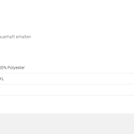
auerhaft erhalten
100% Polyester
 XL