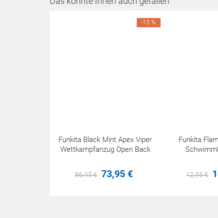
Das könnte Ihnen auch gefallen
-15 %
Funkita Black Mint Apex Viper
Funkita Fla
Wettkampfanzug Open Back
Schwimmbr
73,
95
€
1
86,
95
€
12,
95
€