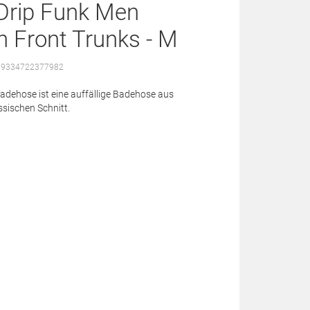
Drip Funk Men
n Front Trunks - M
: 9334722377982
adehose ist eine auffällige Badehose aus
ssischen Schnitt.