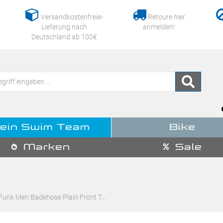
Versandkostenfreie-
Retoure hier
Lieferung nach
anmelden!
Deutschland ab 100€
ein Swim Team
Bike
Marken
Sale
Funk Men Badehose Plain Front T…