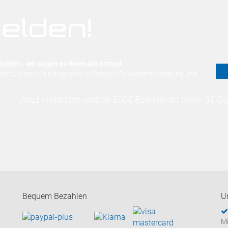
elden!
eiten - wir sagen es Ihnen als erstes!
nichts, wenn wir Neuigkeiten in Sachen Schwimmbekleidung und
Jetzt anmelden und ab 200€ Bestellwert einen 5€-Gut
Bequem Bezahlen
U
Mi