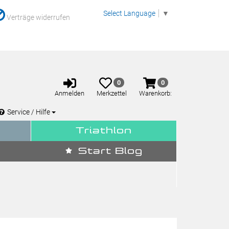
Select Language
▼
Verträge widerrufen
Anmelden
Merkzettel
Warenkorb
0
0
aufklappen
aufklappen
Anmelden
Merkzettel
Warenkorb:
Service / Hilfe
Triathlon
Start Blog