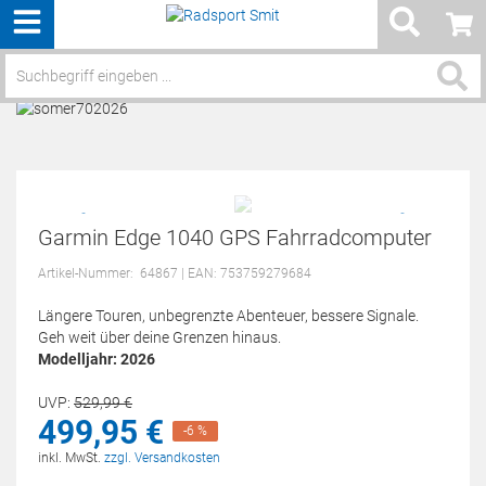
Menü
Service / Hilfe
Garmin Edge 1040 GPS Fahrradcomputer
Artikel-Nummer:
64867
| EAN: 753759279684
Längere Touren, unbegrenzte Abenteuer, bessere Signale.
Geh weit über deine Grenzen hinaus.
Modelljahr: 2026
UVP:
529,
99
€
499,
95
€
-6 %
inkl. MwSt.
zzgl. Versandkosten