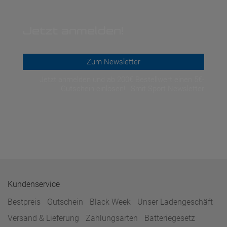
Jetzt anmelden!
Zum Newsletter
Jetzt anmelden und ab 200€ Bestellwert einen 5€-
Gutschein einlösen! | Smit Sport Newsletter
Kundenservice
Bestpreis
Gutschein
Black Week
Unser Ladengeschäft
Versand & Lieferung
Zahlungsarten
Batteriegesetz