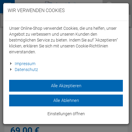
Menü
WIR VERWENDEN COOKIES
Service / Hilfe
Unser Online-Shop verwendet Cookies, die uns helfen, unser
Angebot zu verbessern und unseren Kunden den
bestmöglichen Service zu bieten. Indem Sie auf "Akzeptieren"
klicken, erklären Sie sich mit unseren Cookie-Richtlinien
einverstanden.
Garmin Geschwindigkeits &
Impressum
Datenschutz
Trittfrequenzsensor-Set für Edge und
Forerunner
Alle Akzeptieren
Artikel-Nummer:
45317
| EAN: 0
Erweitern Sie Ihren Garmin Radcomputer um diese Sensoren
Alle Ablehnen
und machen Sie Ihr Training noch effektiver - u.a. kompatibel
mit Edge und Forerunner.
Einstellungen öffnen
Modelljahr: 2017
69,
00
€