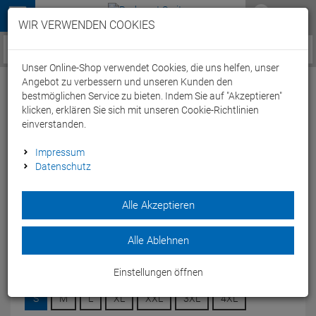
Menü
WIR VERWENDEN COOKIES
Service / Hilfe
Unser Online-Shop verwendet Cookies, die uns helfen, unser
Angebot zu verbessern und unseren Kunden den
bestmöglichen Service zu bieten. Indem Sie auf "Akzeptieren"
klicken, erklären Sie sich mit unseren Cookie-Richtlinien
einverstanden.
Jako T-Shirt Base Unisex - S schwarz
Impressum
Datenschutz
Artikel-Nummer:
70942382813
| EAN: 0
| Herstellernummer: 004902
Alle Akzeptieren
Das Jako T-Shirt BASE bietet eine perfekte Kombination aus
Komfort und klassischem Design, ideal für den Alltag oder
sportliche Aktivitäten.
Alle Ablehnen
Modelljahr: 2025
Einstellungen öffnen
GRÖSSEN DE:
S
S
M
L
XL
XXL
3XL
4XL