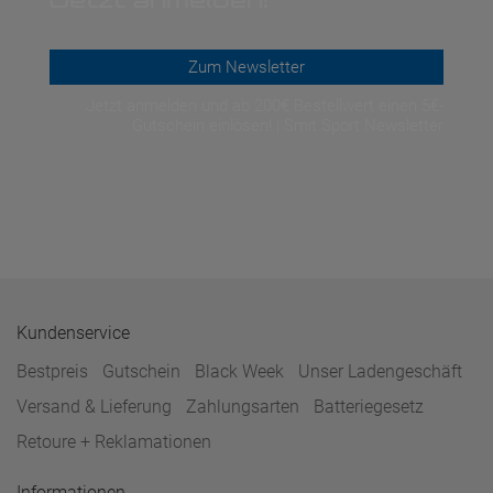
Jetzt anmelden!
Zum Newsletter
Jetzt anmelden und ab 200€ Bestellwert einen 5€-
Gutschein einlösen! | Smit Sport Newsletter
Kundenservice
Bestpreis
Gutschein
Black Week
Unser Ladengeschäft
Versand & Lieferung
Zahlungsarten
Batteriegesetz
Retoure + Reklamationen
Informationen