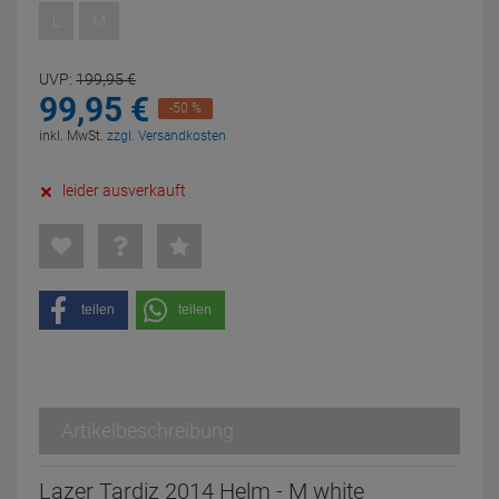
L
M
UVP:
199,
95
€
99,
95
€
-50 %
inkl. MwSt.
zzgl. Versandkosten
leider ausverkauft
teilen
teilen
Artikelbeschreibung
Lazer Tardiz 2014 Helm - M white