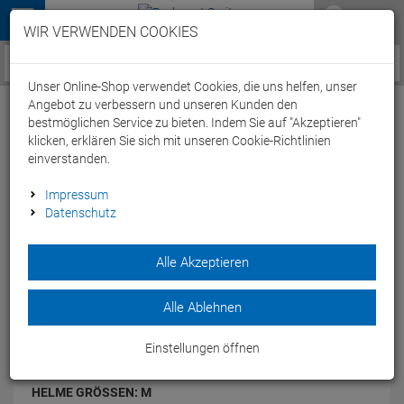
Menü
WIR VERWENDEN COOKIES
Service / Hilfe
Unser Online-Shop verwendet Cookies, die uns helfen, unser
Angebot zu verbessern und unseren Kunden den
bestmöglichen Service zu bieten. Indem Sie auf "Akzeptieren"
klicken, erklären Sie sich mit unseren Cookie-Richtlinien
einverstanden.
Lazer Tardiz 2014 Helm - M white
Impressum
Datenschutz
Artikel-Nummer:
43794006268
Alle Akzeptieren
Kaum ein anderer Zeitfahrhelm weiss mit seinen Features so
zu überzeugen wie der Lazer Tardiz.
Modelljahr: 2014
Alle Ablehnen
FARBEN:
WHITE
Einstellungen öffnen
HELME GRÖSSEN:
M