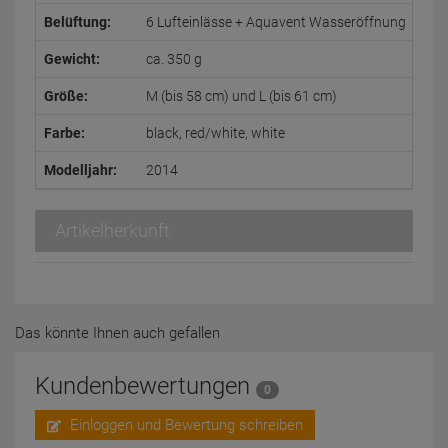
Belüftung:
6 Lufteinlässe + Aquavent Wasseröffnung
Gewicht:
ca. 350 g
Größe:
M (bis 58 cm) und L (bis 61 cm)
Farbe:
black, red/white, white
Modelljahr:
2014
Artikelherkunft
Das könnte Ihnen auch gefallen
Kundenbewertungen
0
Einloggen und Bewertung schreiben