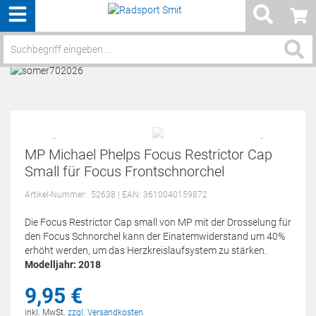
Menü
Service / Hilfe
MP Michael Phelps Focus Restrictor Cap
Small für Focus Frontschnorchel
Artikel-Nummer:
52638
| EAN: 3610040159872
Die Focus Restrictor Cap small von MP mit der Drosselung für
den Focus Schnorchel kann der Einatemwiderstand um 40%
erhöht werden, um das Herzkreislaufsystem zu stärken.
Modelljahr: 2018
9,
95
€
inkl. MwSt.
zzgl. Versandkosten