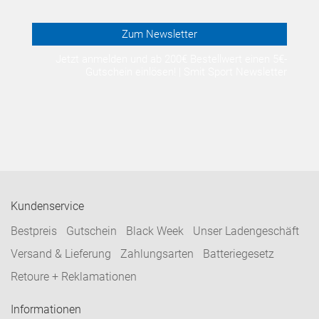
Zum Newsletter
Jetzt anmelden und ab 200€ Bestellwert einen 5€-
Gutschein einlösen! | Smit Sport Newsletter
Kundenservice
Bestpreis
Gutschein
Black Week
Unser Ladengeschäft
Versand & Lieferung
Zahlungsarten
Batteriegesetz
Retoure + Reklamationen
Informationen