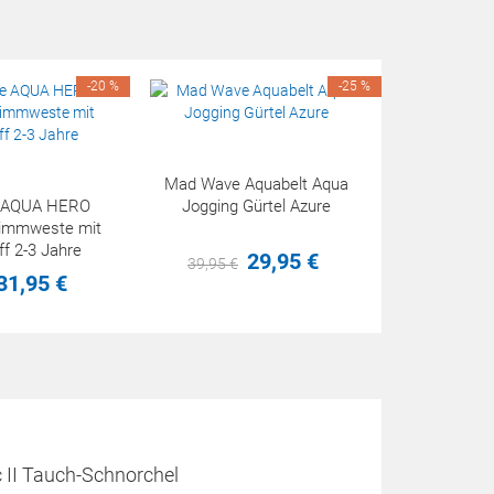
-20 %
-25 %
Mad Wave Aquabelt Aqua
 AQUA HERO
Jogging Gürtel Azure
wimmweste mit
ff 2-3 Jahre
29,
95
€
39,
95
€
31,
95
€
II Tauch-Schnorchel