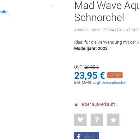
Mad Wave Aqua
Schnorchel
Artikel-Nummer:
65284
| EAN: 46802
Ideal für die Verwendung mit de
Modelljahr: 2022
UVP:
29,
95
€
23,
95
€
-20 %
inkl. MwSt.
zzgl. Versandkosten
leider ausverkauft
teilen