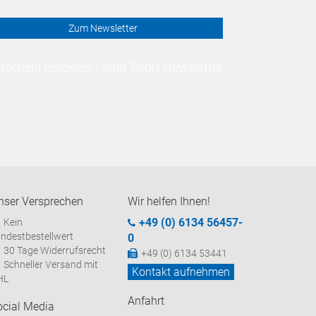
Zum Newsletter
schein einlösen! | Smit Sport Newsletter
nser Versprechen
Wir helfen Ihnen!
+49 (0) 6134 56457-
Kein
ndestbestellwert
0
30 Tage Widerrufsrecht
+49 (0) 6134 53441
Schneller Versand mit
Kontakt aufnehmen
HL
Anfahrt
ocial Media