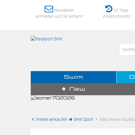
Newsletter
30 Tage
anmelden und 5€ sichern!
Widerrufsrecht
Swim
D
New
Weiter einkaufen
Smit Sport
Mad Wave Aquatic 