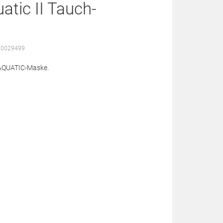
tic II Tauch-
30029499
r AQUATIC-Maske.