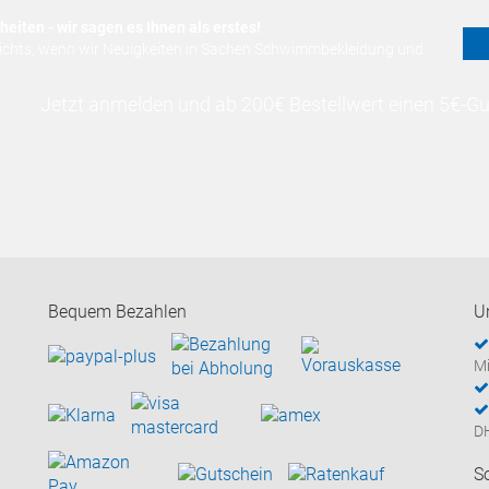
eiten - wir sagen es Ihnen als erstes!
nichts, wenn wir Neuigkeiten in Sachen Schwimmbekleidung und
Jetzt anmelden und ab 200€ Bestellwert einen 5€-Gut
Bequem Bezahlen
U
Mi
D
S