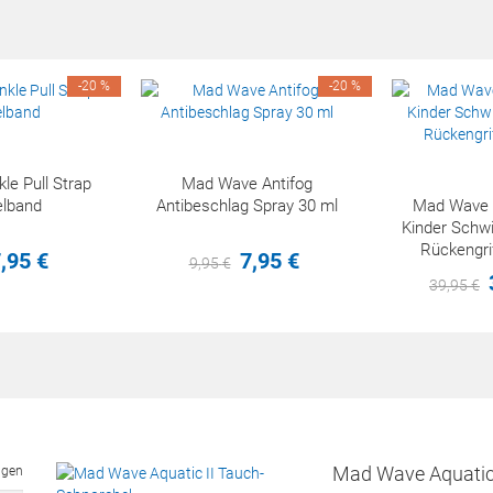
-20 %
-20 %
e Pull Strap
Mad Wave Antifog
lband
Antibeschlag Spray 30 ml
Mad Wave
Kinder Sch
Rückengri
,
95
€
7,
95
€
9,
95
€
39,
95
€
Mad Wave Aquatic 
ngen