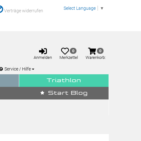
Select Language
▼
Verträge widerrufen
Anmelden
Merkzettel
Warenkorb
0
0
aufklappen
aufklappen
Anmelden
Merkzettel
Warenkorb:
Service / Hilfe
Triathlon
Start Blog