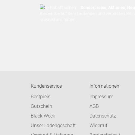
Sonderpreise, Aktionen, Neuh
Bleiben Sie auf dem Laufenden und verpassen Sie 
-ausrüstung haben.
Kundenservice
Informationen
Bestpreis
Impressum
Gutschein
AGB
Black Week
Datenschutz
Unser Ladengeschäft
Widerruf