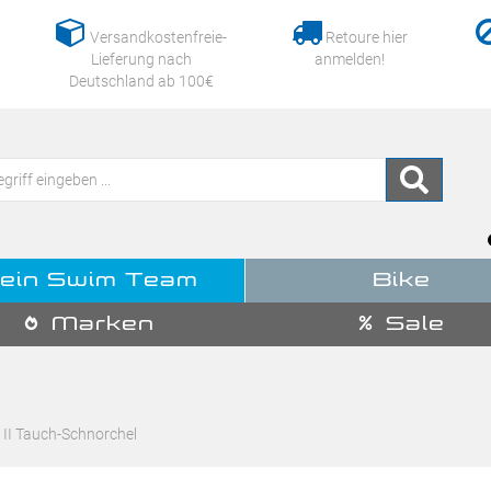
Versandkostenfreie-
Retoure hier
Lieferung nach
anmelden!
Deutschland ab 100€
ein Swim Team
Bike
Marken
Sale
II Tauch-Schnorchel