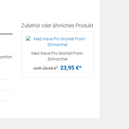
Zubehör oder ähnliches Produkt
Mad Wave Pro Snorkel Front-
Komfort
Schnorchel
23,
95
€
*
1
UVP:
29,
95
€