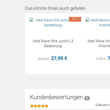
Das könnte Ihnen auch gefallen
-20 %
Mad Wave Afra Junior L3
Mad Wave Ankl
Badeanzug
Knöche
27,
95
€
7
34,
95
€
9,
95
€
Kundenbewertungen
0
0 Bewertu