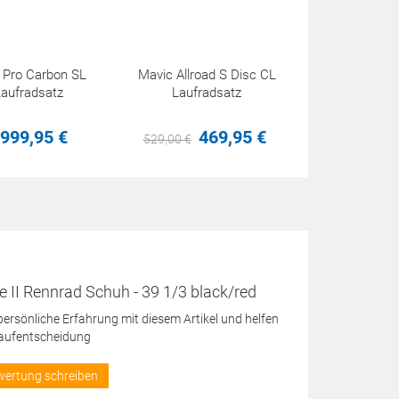
d Pro Carbon SL
Mavic Allroad S Disc CL
Laufradsatz
Laufradsatz
999,
95
€
469,
95
€
529,
00
€
e II Rennrad Schuh - 39 1/3 black/red
 persönliche Erfahrung mit diesem Artikel und helfen
Kaufentscheidung
wertung schreiben