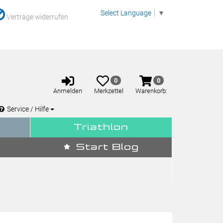
Select Language
▼
Verträge widerrufen
Anmelden
Merkzettel
Warenkorb
0
0
aufklappen
aufklappen
Anmelden
Merkzettel
Warenkorb:
Service / Hilfe
Triathlon
Start Blog