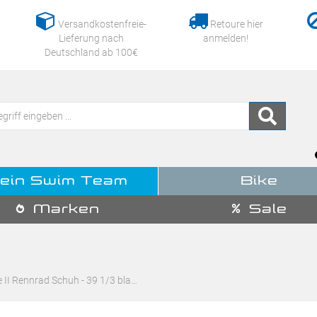
Versandkostenfreie-
Retoure hier
Lieferung nach
anmelden!
Deutschland ab 100€
ein Swim Team
Bike
Marken
Sale
 II Rennrad Schuh - 39 1/3 bla…