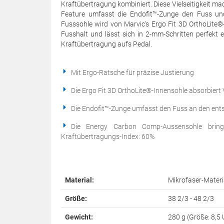
Kraftübertragung kombiniert. Diese Vielseitigkeit mac
Feature umfasst die Endofit™-Zunge den Fuss und
Fusssohle wird von Marvic's Ergo Fit 3D OrthoLite®-
Fusshalt und lässt sich in 2-mm-Schritten perfekt 
Kraftübertragung aufs Pedal.
Mit Ergo-Ratsche für präzise Justierung
Die Ergo Fit 3D OrthoLite®-Innensohle absorbiert 
Die Endofit™-Zunge umfasst den Fuss an den ent
Die Energy Carbon Comp-Aussensohle brin
Kraftübertragungs-Index: 60%
Material:
Mikrofaser-Materi
Größe:
38 2/3 - 48 2/3
Gewicht:
280 g (Größe: 8,5