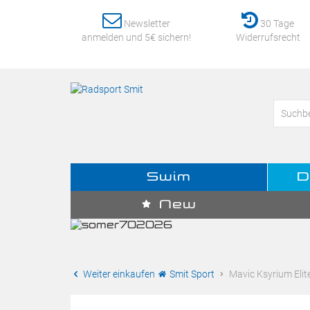
Newsletter
30 Tage
anmelden und 5€ sichern!
Widerrufsrecht
Swim
D
New
Weiter einkaufen
Smit Sport
Mavic Ksyrium Elite