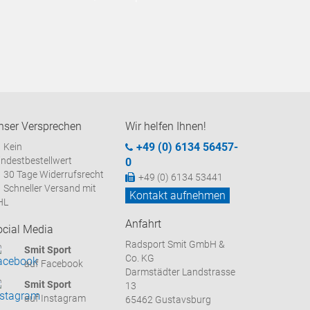
nser Versprechen
Wir helfen Ihnen!
+49 (0) 6134 56457-
Kein
ndestbestellwert
0
30 Tage Widerrufsrecht
+49 (0) 6134 53441
Schneller Versand mit
Kontakt aufnehmen
HL
Anfahrt
ocial Media
Radsport Smit GmbH &
Smit Sport
Co. KG
auf Facebook
Darmstädter Landstrasse
Smit Sport
13
auf Instagram
65462 Gustavsburg