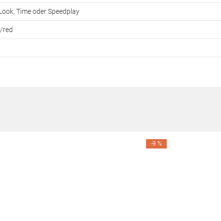
Look, Time oder Speedplay
k/red
-9 %