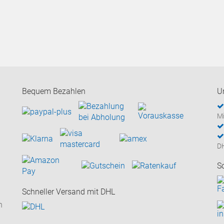
Bequem Bezahlen
U
Mi
D
S
Schneller Versand mit DHL
n