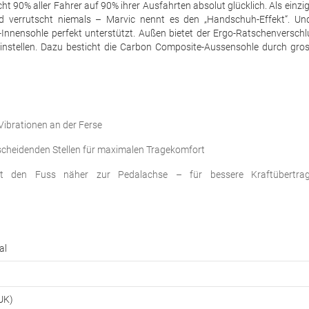
ht 90% aller Fahrer auf 90% ihrer Ausfahrten absolut glücklich. Als einzi
 verrutscht niemals – Marvic nennt es den „Handschuh-Effekt“. Un
Innensohle perfekt unterstützt. Außen bietet der Ergo-Ratschenverschlu
einstellen. Dazu besticht die Carbon Composite-Aussensohle durch gros
Vibrationen an der Ferse
scheidenden Stellen für maximalen Tragekomfort
gt den Fuss näher zur Pedalachse – für bessere Kraftübertra
al
 UK)