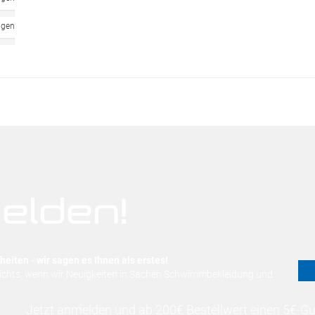
ngen
elden!
eiten - wir sagen es Ihnen als erstes!
nichts, wenn wir Neuigkeiten in Sachen Schwimmbekleidung und
Jetzt anmelden und ab 200€ Bestellwert einen 5€-Gut