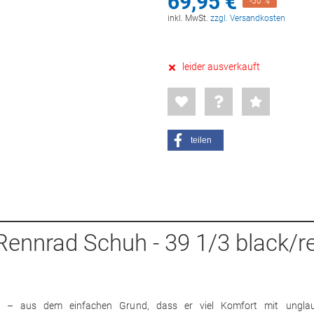
69,
95
€
-50 %
inkl. MwSt.
zzgl. Versandkosten
leider ausverkauft
teilen
 Rennrad Schuh - 39 1/3 black/r
uh – aus dem einfachen Grund, dass er viel Komfort mit unglau