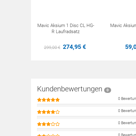
Mavic Aksium 1 Disc CL HG-
Mavic Aksium
R Laufradsatz
274,
95
€
59,
299,
00
€
Kundenbewertungen
0
0 Bewertu
0 Bewertu
0 Bewertu
0 Bewertu