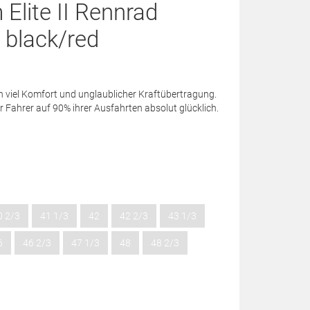
Elite II Rennrad
 black/red
h viel Komfort und unglaublicher Kraftübertragung.
er Fahrer auf 90% ihrer Ausfahrten absolut glücklich.
0 2/3
41 1/3
42
42 2/3
43 1/3
6
46 2/3
47 1/3
48
48 2/3