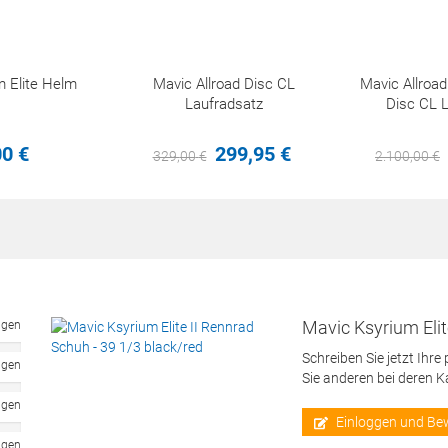
 Elite Helm
Mavic Allroad Disc CL
Mavic Allroa
Laufradsatz
Disc CL 
00
€
299,
95
€
329,
00
€
2.100,
00
€
Mavic Ksyrium Elit
ngen
Schreiben Sie jetzt Ihre
ngen
Sie anderen bei deren 
ngen
Einloggen und Be
ngen