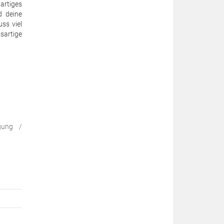
gartiges
d deine
ss viel
sartige
gung /