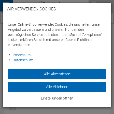
Menü
WIR VERWENDEN COOKIES
Service / Hilfe
Unser Online-Shop verwendet Cookies, die uns helfen, unser
Angebot zu verbessern und unseren Kunden den
bestmöglichen Service zu bieten. Indem Sie auf "Akzeptieren"
klicken, erklären Sie sich mit unseren Cookie-Richtlinien
einverstanden.
Nathan Super 5K Smartphone
Impressum
Datenschutz
Sportarmband - black/sulfur spring
Artikel-Nummer:
53376188004
| EAN: 0
Alle Akzeptieren
Das Super 5K Universal-Armband von Nathan ist die
leichteste Möglichkeit, Musik auf dem Arm zu tragen.
Alle Ablehnen
Modelljahr: 2018
Einstellungen öffnen
FARBEN:
BLACK/SULFUR SPRING