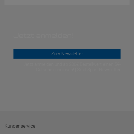
Jetzt anmelden!
Zum Newsletter
Jetzt anmelden und ab 200€ Bestellwert einen 5€-
Gutschein einlösen! | Smit Sport Newsletter
Kundenservice