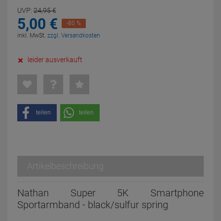
UVP:
24,
95
€
5,
00
€
-80 %
inkl. MwSt.
zzgl. Versandkosten
leider ausverkauft
teilen
teilen
Artikelbeschreibung
Nathan Super 5K Smartphone
Sportarmband - black/sulfur spring