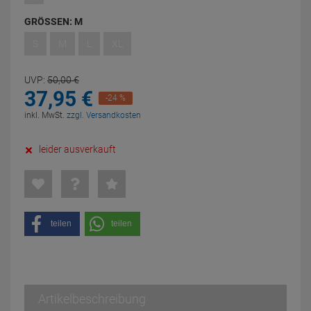
GRÖSSEN:
M
S
M
L
XL
UVP:
50,
00
€
37,
95
€
-24 %
inkl. MwSt.
zzgl. Versandkosten
leider ausverkauft
teilen
teilen
Artikelbeschreibung