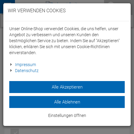
Menü
WIR VERWENDEN COOKIES
Service / Hilfe
Unser Online-Shop verwendet Cookies, die uns helfen, unser
Angebot zu verbessern und unseren Kunden den
bestmöglichen Service zu bieten. Indem Sie auf "Akzeptieren"
klicken, erklären Sie sich mit unseren Cookie-Richtlinien
einverstanden.
New Balance Accelerate Tight Laufhose - M
Impressum
Datenschutz
black
Artikel-Nummer:
50479173018
Alle Akzeptieren
Mehr Geschwindigkeit, weniger Zeit. Das ist das Ziel jedes
Läufers. Das leichte gewebte Material gleitet mühelos durch
Alle Ablehnen
den Wind, während es die Kälte von dir fernhält.
Modelljahr: 2017
Einstellungen öffnen
FARBEN:
BLACK