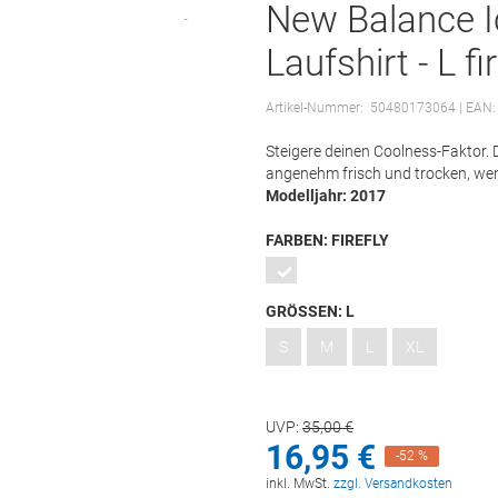
New Balance I
Laufshirt - L fi
Artikel-Nummer:
50480173064
| EAN:
Steigere deinen Coolness-Faktor. D
angenehm frisch und trocken, wenn
Modelljahr: 2017
FARBEN:
FIREFLY
GRÖSSEN:
L
S
M
L
XL
UVP:
35,
00
€
16,
95
€
-52 %
inkl. MwSt.
zzgl. Versandkosten