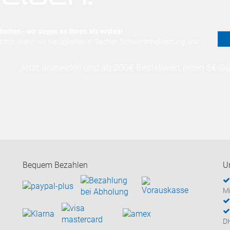
eiten - wir sagen es Ihnen als erstes!
nichts, wenn wir Neuigkeiten in Sachen Schwimmbekleidung und
Jetzt anmelden und ab 200€ Bestellwert einen 5€-Gut
Bequem Bezahlen
U
Mi
D