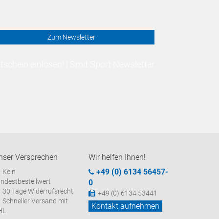
Zum Newsletter
schein einlösen! | Smit Sport Newsletter
nser Versprechen
Wir helfen Ihnen!
+49 (0) 6134 56457-
Kein
ndestbestellwert
0
30 Tage Widerrufsrecht
+49 (0) 6134 53441
Schneller Versand mit
Kontakt aufnehmen
HL