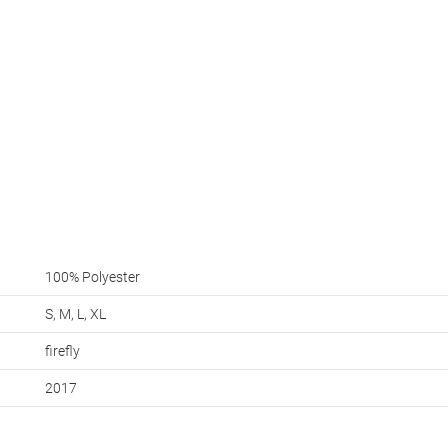
100% Polyester
S, M, L, XL
firefly
2017