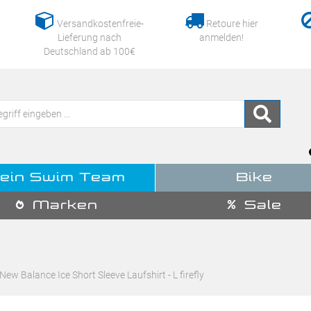
Versandkostenfreie-
Retoure hier
Lieferung nach
anmelden!
Deutschland ab 100€
ein Swim Team
Bike
Marken
Sale
New Balance Ice Short Sleeve Laufshirt - L firefly