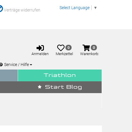
Select Language
▼
Verträge widerrufen
Anmelden
Merkzettel
Warenkorb
0
0
aufklappen
aufklappen
Anmelden
Merkzettel
Warenkorb:
Service / Hilfe
Triathlon
Start Blog