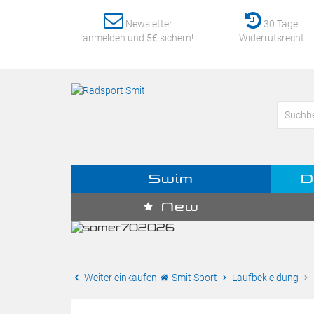
Newsletter
30 Tage
anmelden und 5€ sichern!
Widerrufsrecht
Swim
D
New
Weiter einkaufen
Smit Sport
Laufbekleidung