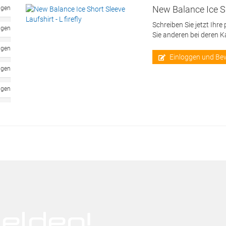
New Balance Ice Sho
ngen
Schreiben Sie jetzt Ihre
ngen
Sie anderen bei deren 
ngen
Einloggen und Be
ngen
ngen
elden!