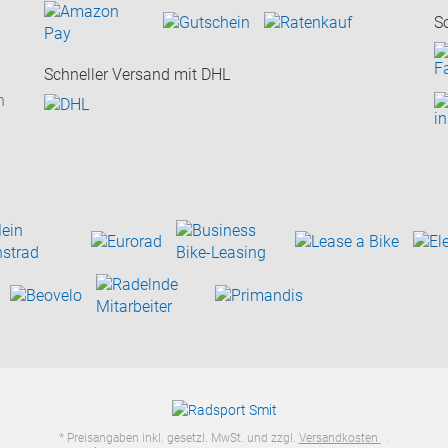
S
Schneller Versand mit DHL
n
* Preisangaben inkl. gesetzl. MwSt. und zzgl.
Versandkosten
.