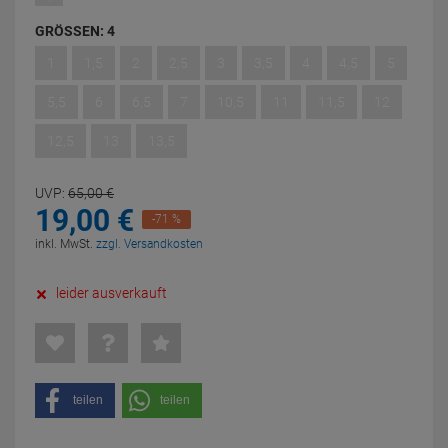
GRÖSSEN:
4
1
1,5
2
2,5
3
3,5
4
4,5
5
5,5
6
6,5
7
10,5
11
11,5
12
12,5
13
13,5
UVP:
65,
00
€
19,
00
€
-71 %
inkl. MwSt.
zzgl. Versandkosten
leider ausverkauft
teilen
teilen