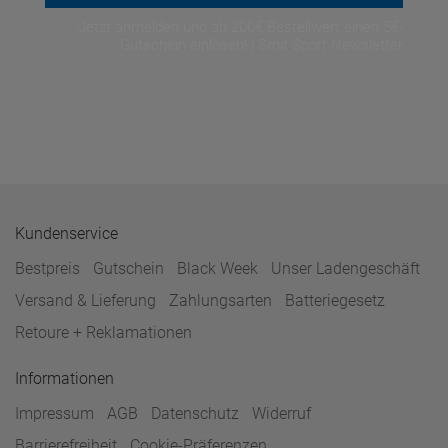
Jetzt anmelden und ab 200€ Bestellwert einen 5€-
Gutschein einlösen! | Smit Sport Newsletter
Kundenservice
Bestpreis
Gutschein
Black Week
Unser Ladengeschäft
Versand & Lieferung
Zahlungsarten
Batteriegesetz
Retoure + Reklamationen
Informationen
Impressum
AGB
Datenschutz
Widerruf
Barrierefreiheit
Cookie-Präferenzen