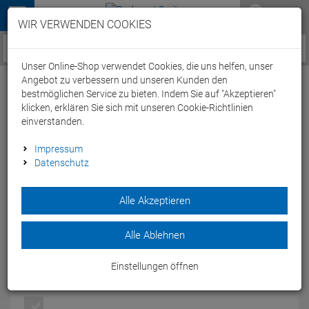
Menü
WIR VERWENDEN COOKIES
Service / Hilfe
Unser Online-Shop verwendet Cookies, die uns helfen, unser
Angebot zu verbessern und unseren Kunden den
bestmöglichen Service zu bieten. Indem Sie auf "Akzeptieren"
klicken, erklären Sie sich mit unseren Cookie-Richtlinien
einverstanden.
New Balance KJ980 GBY Laufschuh - 4
Impressum
Datenschutz
green/blue
Artikel-Nummer:
45425104694
Alle Akzeptieren
Der grün/blaue Schuh ist in seiner Shape, Polsterung und in
seinem Material optimal auf den Fuß abgestimmt und
Alle Ablehnen
vermittelt ein harmonisches Laufgefühl.
Modelljahr: 2014
Einstellungen öffnen
FARBEN:
GREEN/BLUE