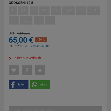
GRÖSSEN:
12,5
8
8,5
9
9,5
10
10,5
11
11,5
12
12,5
13
14
UVP:
120,
00
€
65,
00
€
-46 %
inkl. MwSt.
zzgl. Versandkosten
leider ausverkauft
teilen
teilen