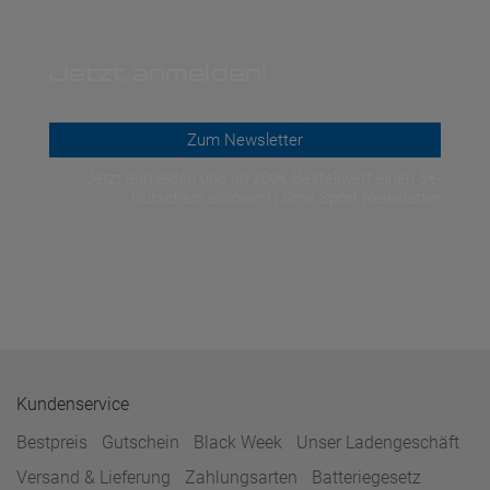
Jetzt anmelden!
Zum Newsletter
Jetzt anmelden und ab 200€ Bestellwert einen 5€-
Gutschein einlösen! | Smit Sport Newsletter
Kundenservice
Bestpreis
Gutschein
Black Week
Unser Ladengeschäft
Versand & Lieferung
Zahlungsarten
Batteriegesetz