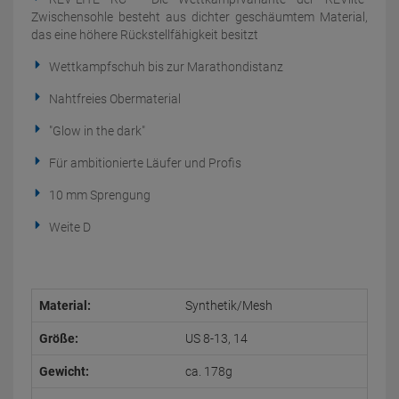
Zwischensohle besteht aus dichter geschäumtem Material,
das eine höhere Rückstellfähigkeit besitzt
Wettkampfschuh bis zur Marathondistanz
Nahtfreies Obermaterial
"Glow in the dark"
Für ambitionierte Läufer und Profis
10 mm Sprengung
Weite D
Material:
Synthetik/Mesh
Größe:
US 8-13, 14
Gewicht:
ca. 178g