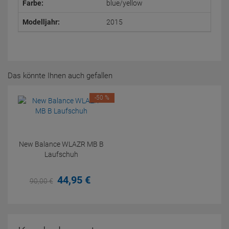
Farbe:
blue/yellow
Modelljahr:
2015
Das könnte Ihnen auch gefallen
-50 %
New Balance WLAZR MB B
Laufschuh
44,
95
€
90,
00
€