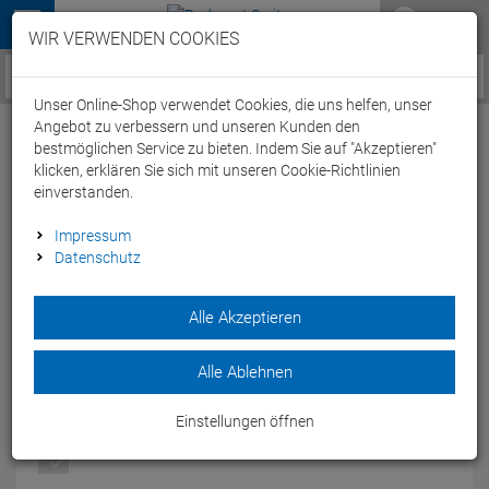
Menü
WIR VERWENDEN COOKIES
Service / Hilfe
Unser Online-Shop verwendet Cookies, die uns helfen, unser
Angebot zu verbessern und unseren Kunden den
bestmöglichen Service zu bieten. Indem Sie auf "Akzeptieren"
klicken, erklären Sie sich mit unseren Cookie-Richtlinien
einverstanden.
New Balance M1400 GD Laufschuh - 12,5
Impressum
Datenschutz
blue/yellow
Artikel-Nummer:
46968085277
Alle Akzeptieren
Konzipiert für schnelle Tempoeinheiten sowie alltägliche
Trainingsläufe.
Alle Ablehnen
Modelljahr: 2015
Einstellungen öffnen
FARBEN:
BLUE/YELLOW