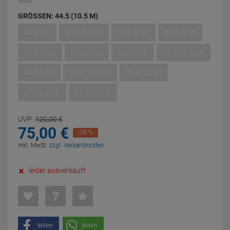
GRÖSSEN:
44.5 (10.5 M)
40 (7 M)
40.5 (7.5 M)
41.5 (8 M)
42 (8.5 M)
42.5 (9 M)
43 (9.5 M)
44 (10 M)
44.5 (10.5 M)
45 (11 M)
45.5 (11.5 M)
46.5 (12 M)
47 (12.5 M)
47.5 (13 M)
UVP:
120,
00
€
75,
00
€
-38 %
inkl. MwSt.
zzgl. Versandkosten
leider ausverkauft
teilen
teilen