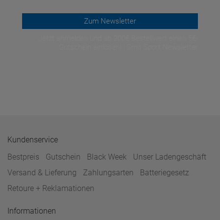
Zum Newsletter
Jetzt anmelden und ab 200€ Bestellwert einen 5€-
Gutschein einlösen! | Smit Sport Newsletter
Kundenservice
Bestpreis
Gutschein
Black Week
Unser Ladengeschäft
Versand & Lieferung
Zahlungsarten
Batteriegesetz
Retoure + Reklamationen
Informationen