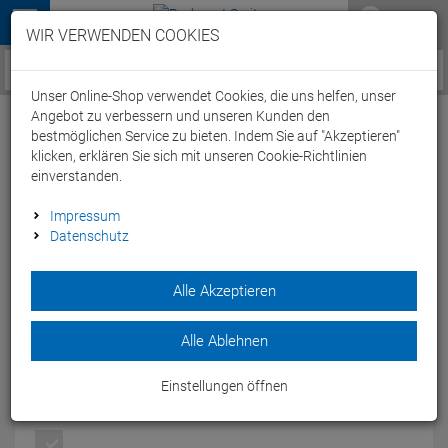
Menü
WIR VERWENDEN COOKIES
Service / Hilfe
Unser Online-Shop verwendet Cookies, die uns helfen, unser
Angebot zu verbessern und unseren Kunden den
bestmöglichen Service zu bieten. Indem Sie auf "Akzeptieren"
klicken, erklären Sie sich mit unseren Cookie-Richtlinien
einverstanden.
New Balance M1500 YR2-D Laufschuh -
Impressum
Datenschutz
44.5 (10.5 M) yellow/red
Artikel-Nummer:
49504169018
Alle Akzeptieren
Der mit dem "Editor's Choice" prämierte Wettkampfschuh mit
leichter Pronationsstütze trägt sich dank nahtfreier
Alle Ablehnen
Oberfläche und fest vernähter Lasche wie eine Socke am Fuß.
Modelljahr: 2016
Einstellungen öffnen
FARBEN:
YELLOW/RED