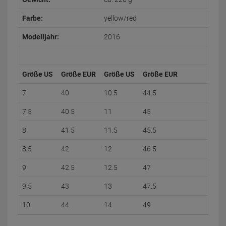
Farbe:
yellow/red
Modelljahr:
2016
Größe US
Größe EUR
Größe US
Größe EUR
7
40
10.5
44.5
7.5
40.5
11
45
8
41.5
11.5
45.5
8.5
42
12
46.5
9
42.5
12.5
47
9.5
43
13
47.5
10
44
14
49