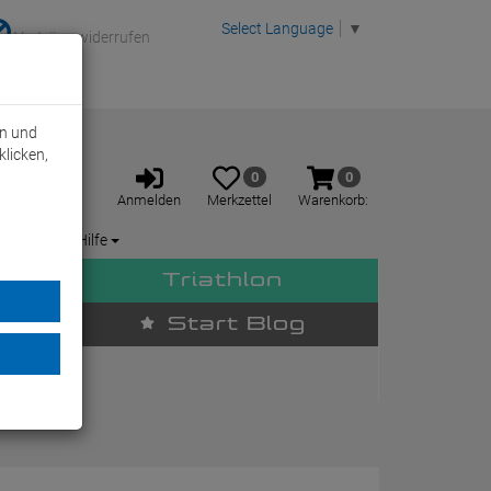
Select Language
▼
Verträge widerrufen
rn und
klicken,
Anmelden
Merkzettel
Warenkorb
0
0
aufklappen
aufklappen
Anmelden
Merkzettel
Warenkorb:
Service / Hilfe
Triathlon
Start Blog