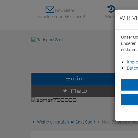
Newsletter
30 Tage
anmelden und 5€ sichern!
Widerrufsrecht
WIR V
Unser On
unseren 
erklären 
Impr
Daten
Swim
D
New
Weiter einkaufen
Smit Sport
New Balance M890 