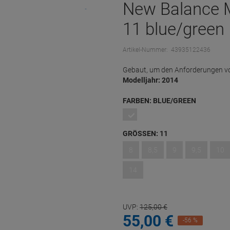
New Balance 
11 blue/green
Artikel-Nummer:
43935122436
Gebaut, um den Anforderungen vo
Modelljahr: 2014
FARBEN:
BLUE/GREEN
GRÖSSEN:
11
8
8,5
9
9,5
10
14
UVP:
125,
00
€
55,
00
€
-56 %