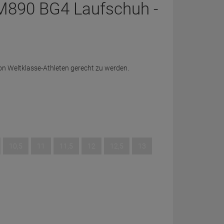
M890 BG4 Laufschuh -
n Weltklasse-Athleten gerecht zu werden.
10,5
11
11,5
12
12,5
13