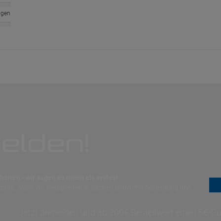
ngen
elden!
eiten - wir sagen es Ihnen als erstes!
nichts, wenn wir Neuigkeiten in Sachen Schwimmbekleidung und
Jetzt anmelden und ab 200€ Bestellwert einen 5€-Gut