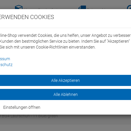
Versandkostenfreie-
Retoure hier
ERWENDEN COOKIES
Lieferung nach
anmelden!
Deutschland ab 100€
line-Shop verwendet Cookies, die uns helfen, unser Angebot zu verbesse
Kunden den bestmöglichen Service zu bieten. Indem Sie auf "Akzeptieren" 
Sie sich mit unseren Cookie-Richtlinien einverstanden.
essum
schutz
ein Swim Team
Bike
Alle Akzeptieren
Marken
Sale
Alle Ablehnen
Einstellungen öffnen
BG4 Laufschuh - 11 blue/green