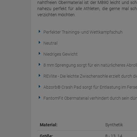
nahtfreien Obermaterial ist der M890 leicht und sc
nahezu perfekt für alle Athleten, die gerne mal sc
verzichten möchten.
Perfekter Trainings- und Wettkampfschuh
Neutral
Niedriges Gewicht
8 mm Sprengung sorgt für ein natürlicheres Abrol
REVlite - Die leichte Zwischensohle erzielt durch
Abzorb® Crash Pad sorgt für Entlastung im Fers
FantomFit Obermaterial verhindert durch sein dün
Material:
Synthetik
Größe:
8 - 13, 14