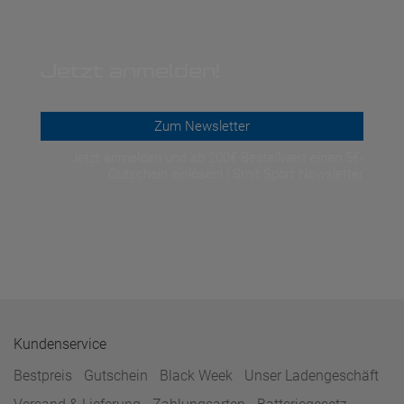
Jetzt anmelden!
Zum Newsletter
Jetzt anmelden und ab 200€ Bestellwert einen 5€-
Gutschein einlösen! | Smit Sport Newsletter
Kundenservice
Bestpreis
Gutschein
Black Week
Unser Ladengeschäft