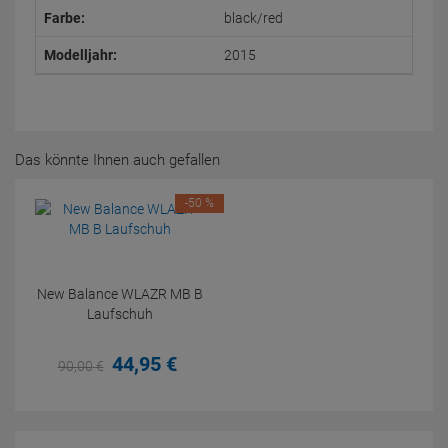
Farbe:
black/red
Modelljahr:
2015
Das könnte Ihnen auch gefallen
-50 %
New Balance WLAZR MB B
Laufschuh
44,
95
€
90,
00
€