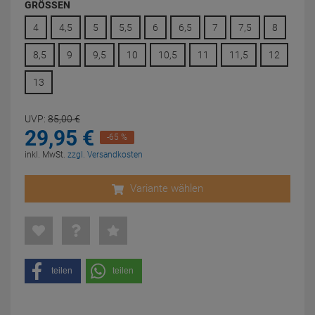
GRÖSSEN
4
4,5
5
5,5
6
6,5
7
7,5
8
8,5
9
9,5
10
10,5
11
11,5
12
13
UVP:
85,
00
€
29,
95
€
-65 %
inkl. MwSt.
zzgl. Versandkosten
Variante wählen
teilen
teilen