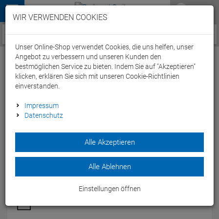
Menü
WIR VERWENDEN COOKIES
Service / Hilfe
Unser Online-Shop verwendet Cookies, die uns helfen, unser
Angebot zu verbessern und unseren Kunden den
bestmöglichen Service zu bieten. Indem Sie auf "Akzeptieren"
klicken, erklären Sie sich mit unseren Cookie-Richtlinien
einverstanden.
New Balance U420 SNRK Sneaker
Impressum
Datenschutz
Artikel-Nummer:
46926
Alle Akzeptieren
Damals als futuristischer Laufschuh auf den Markt gebracht,
glänzt der U420 heute auf den Straßen als Lifestyle-
Silhouette.
Alle Ablehnen
Modelljahr: 2015
Einstellungen öffnen
FARBEN