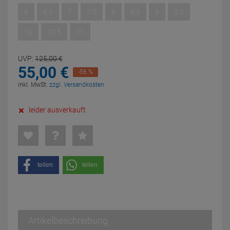
6
6,5
7
7,5
8
8,5
9
9,5
10
10,5
11
UVP:
125,
00
€
55,
00
€
-56 %
inkl. MwSt.
zzgl. Versandkosten
leider ausverkauft
teilen
teilen
Artikelbeschreibung