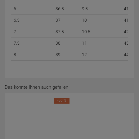
6
36.5
9.5
41
6.5
37
10
41.5
7
37.5
10.5
42.5
7.5
38
11
43
8
39
12
44
Das könnte Ihnen auch gefallen
-50 %