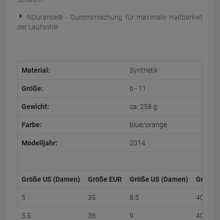
NDurance® - Gummimischung für maximale Haltbarkeit
der Laufsohle
Material:
Synthetik
Größe:
6 - 11
Gewicht:
ca. 258 g
Farbe:
blue/orange
Modelljahr:
2014
Größe US (Damen)
Größe EUR
Größe US (Damen)
Größe 
5
35
8.5
40
5.5
36
9
40.5