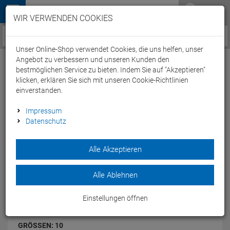
Menü
WIR VERWENDEN COOKIES
Service / Hilfe
Unser Online-Shop verwendet Cookies, die uns helfen, unser
Angebot zu verbessern und unseren Kunden den
bestmöglichen Service zu bieten. Indem Sie auf "Akzeptieren"
klicken, erklären Sie sich mit unseren Cookie-Richtlinien
einverstanden.
New Balance W880 BO3 Laufschuh - 10
Impressum
blue/orange
Datenschutz
Artikel-Nummer:
43941085601
Alle Akzeptieren
Bietet neben einer langen Haltbarkeit auch ein sehr
ansprechendes Laufgefühl.
Modelljahr: 2014
Alle Ablehnen
FARBEN:
BLUE/ORANGE
Einstellungen öffnen
GRÖSSEN:
10