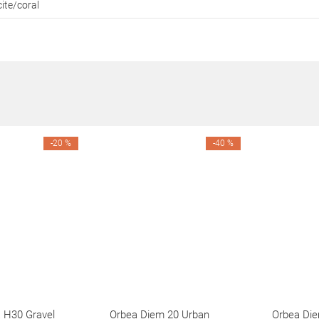
cite/coral
-20 %
-40 %
 H30 Gravel
Orbea Diem 20 Urban
Orbea Di