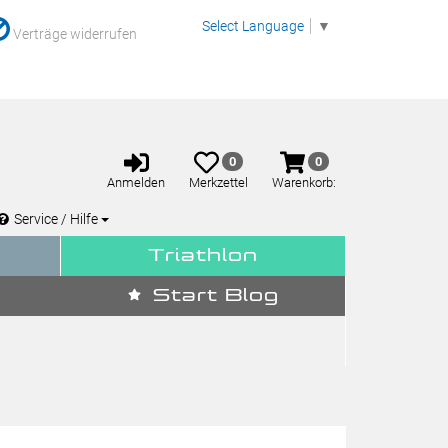
Select Language
▼
Verträge widerrufen
Anmelden
Merkzettel
Warenkorb
0
0
aufklappen
aufklappen
Anmelden
Merkzettel
Warenkorb:
Service / Hilfe
Triathlon
Start Blog