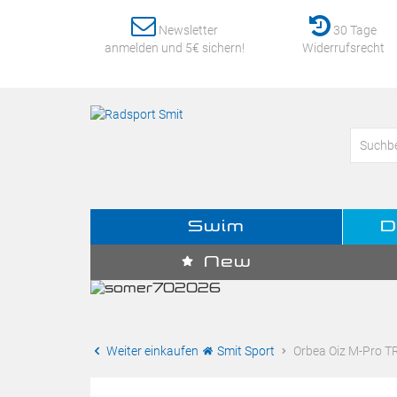
Newsletter
30 Tage
anmelden und 5€ sichern!
Widerrufsrecht
Swim
D
New
Weiter einkaufen
Smit Sport
Orbea Oiz M-Pro TR