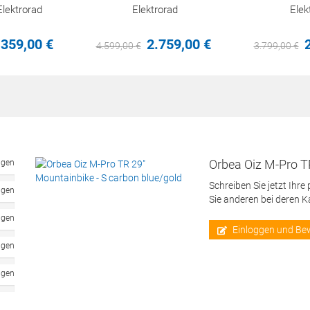
lektrorad
Elektrorad
Elek
.359,
00
€
2.759,
00
€
4.599,
00
€
3.799,
00
€
Orbea Oiz M-Pro T
ngen
Schreiben Sie jetzt Ihre
ngen
Sie anderen bei deren 
ngen
Einloggen und Be
ngen
ngen