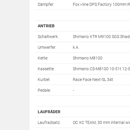
Dämpfer:
Fox i-line DPS Factory 100mm
ANTRIEB
Schaltwerk:
Shimano XTR M9100 SGS Shad
Umwerfer:
k.A.
Kette:
Shimano M8100
Kassette:
Shimano CS-M8100 10-51t 12-
Kurbel:
Race Face Next-SL 34t
Pedale:
-
LAUFRÄDER
Laufradsatz:
OC XC TEAM, 30 mm internal wid