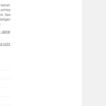
 keinen
 echtes
st. Das
eiligen
.
r daher
d nicht