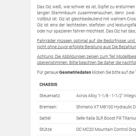
Das Oiz weiß, wie schwer es ist, Gipfel zu erstürme
langen Stammbaum zusammensuchen, denn zwei Wel
Vollblut ist. Oiz ist gleichbedeutend mit wahrem Cr
Oiz ist eins der leichtesten, steifsten und leistun
oder nur spazieren fahren möchtest. Das Oiz hat das, 
Fahrräder müssen optimal auf die Bedürfnisse und 
nicht ohne zuvor erfolgte Beratung aus! Die Bezahlun
Achtung: Die Abbildungen zeigen zum Teil Modellbei
übereinstimmen. Bitte beachten Sie daher die nachfol
Für genaue
Geometriedaten
klicken Sie bitte auf di
CHASSIS
Steuersatz:
Acros Alloy 1-1/8 - 1-1/2" Integ
Bremsen:
Shimano XT M8100 Hydraulic D
Sattel:
Selle Italia SLR Boost Fill Tita
Stütze:
OC MC20 Mountain Control Dro