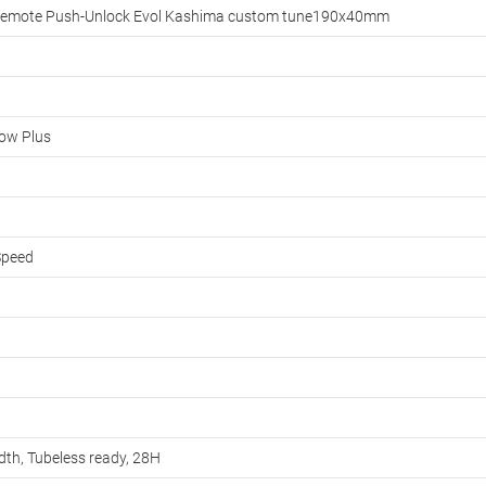
 Remote Push-Unlock Evol Kashima custom tune190x40mm
ow Plus
Speed
th, Tubeless ready, 28H