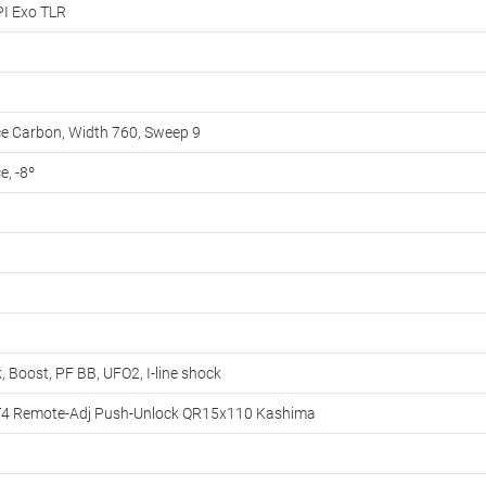
PI Exo TLR
 Carbon, Width 760, Sweep 9
, -8º
, Boost, PF BB, UFO2, I-line shock
IT4 Remote-Adj Push-Unlock QR15x110 Kashima