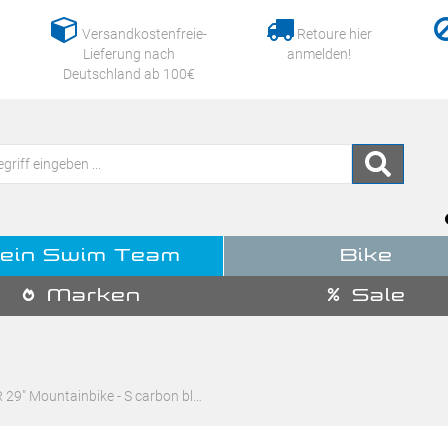
Versandkostenfreie-
Retoure hier
Lieferung nach
anmelden!
Deutschland ab 100€
ein Swim Team
Bike
Marken
Sale
 29" Mountainbike - S carbon bl…