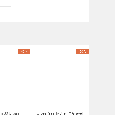
-40 %
-50 %
em 30 Urban
Orbea Gain M31e 1X Gravel