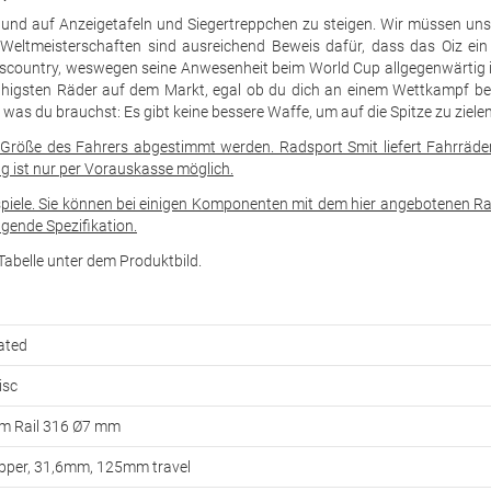
n und auf Anzeigetafeln und Siegertreppchen zu steigen. Wir müssen uns
tmeisterschaften sind ausreichend Beweis dafür, dass das Oiz ein
osscountry, weswegen seine Anwesenheit beim World Cup allgegenwärtig i
gsfähigsten Räder auf dem Markt, egal ob du dich an einem Wettkampf bet
was du brauchst: Es gibt keine bessere Waffe, um auf die Spitze zu zielen
Größe des Fahrers abgestimmt werden. Radsport Smit liefert Fahrräde
g ist nur per Vorauskasse möglich.
spiele. Sie können bei einigen Komponenten mit dem hier angebotenen Ra
gende Spezifikation.
e Tabelle unter dem Produktbild.
rated
isc
nium Rail 316 Ø7 mm
pper, 31,6mm, 125mm travel