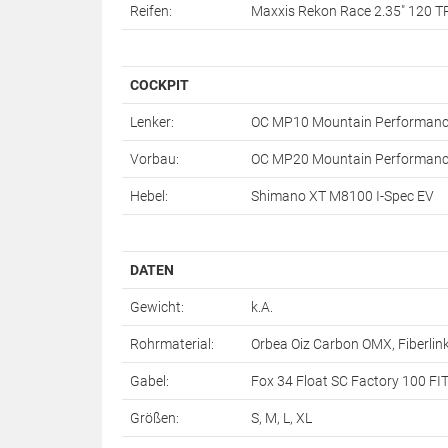
Reifen:
Maxxis Rekon Race 2.35" 120 T
COCKPIT
Lenker:
OC MP10 Mountain Performance
Vorbau:
OC MP20 Mountain Performance
Hebel:
Shimano XT M8100 I-Spec EV
DATEN
Gewicht:
k.A.
Rohrmaterial:
Orbea Oiz Carbon OMX, Fiberlink
Gabel:
Fox 34 Float SC Factory 100 F
Größen:
S, M, L, XL