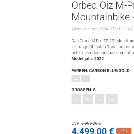
Orbea Oiz M-P
Mountainbike -
Artikel-Nummer:
63841278113
| EAN:
Das Orbea M Pro TR 29" Mountainbik
leistungsfähigsten Räder auf dem
beteiligen oder nur spazieren fah
Modelljahr: 2022
FARBEN:
CARBON BLUE/GOLD
GRÖSSEN:
S
S
M
L
XL
UVP:
5.999,
00
€
4.499,
00
€
-25 %