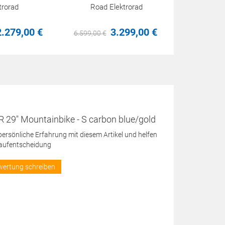
trorad
Road Elektrorad
2.279,
00
€
3.299,
00
€
6.599,
00
€
R 29" Mountainbike - S carbon blue/gold
 persönliche Erfahrung mit diesem Artikel und helfen
Kaufentscheidung
wertung schreiben