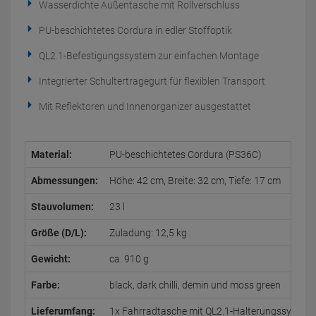
Wasserdichte Außentasche mit Rollverschluss
PU-beschichtetes Cordura in edler Stoffoptik
QL2.1-Befestigungssystem zur einfachen Montage
Integrierter Schultertragegurt für flexiblen Transport
Mit Reflektoren und Innenorganizer ausgestattet
Material:
PU-beschichtetes Cordura (PS36C)
Abmessungen:
Höhe: 42 cm, Breite: 32 cm, Tiefe: 17 cm
Stauvolumen:
23 l
Größe (D/L):
Zuladung: 12,5 kg
Gewicht:
ca. 910 g
Farbe:
black, dark chilli, demin und moss green
Lieferumfang:
1x Fahrradtasche mit QL2.1-Halterungssystem, 