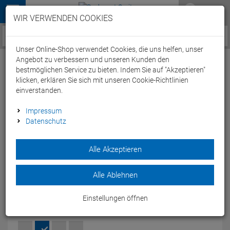
Menü
WIR VERWENDEN COOKIES
Service / Hilfe
Unser Online-Shop verwendet Cookies, die uns helfen, unser
Angebot zu verbessern und unseren Kunden den
bestmöglichen Service zu bieten. Indem Sie auf "Akzeptieren"
klicken, erklären Sie sich mit unseren Cookie-Richtlinien
einverstanden.
Ortlieb Back-Roller Plus QL 2.2
Impressum
Datenschutz
Fahrradtasche - dark chili
Artikel-Nummer:
71692221811
| EAN: 4013051060622
Alle Akzeptieren
Wasserdichte Hinterradtasche aus robustem Cordura mit
23?l Volumen, QL2.1-Befestigungssystem, Rollverschluss-
Alle Ablehnen
Außentasche, Tragegurt und reflektierenden Elementen.
Modelljahr: 2026
Einstellungen öffnen
FARBEN:
DARK CHILI