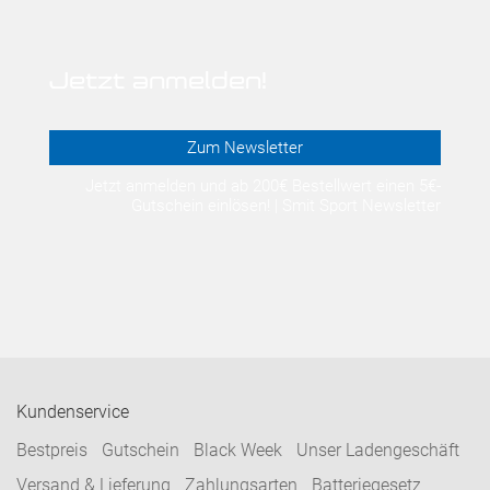
Jetzt anmelden!
Zum Newsletter
Jetzt anmelden und ab 200€ Bestellwert einen 5€-
Gutschein einlösen! | Smit Sport Newsletter
Kundenservice
Bestpreis
Gutschein
Black Week
Unser Ladengeschäft
Versand & Lieferung
Zahlungsarten
Batteriegesetz