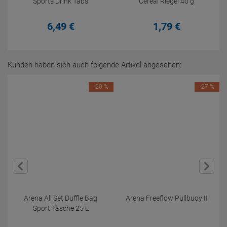
Sports Drink Tabs
Cereal Riegel 40 g
6,
49
€
1,
79
€
Kunden haben sich auch folgende Artikel angesehen:
-20 %
-27 %
Arena All Set Duffle Bag
Arena Freeflow Pullbuoy II
Sport Tasche 25 L