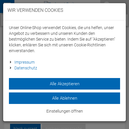
Menü
WIR VERWENDEN COOKIES
Service / Hilfe
Unser Online-Shop verwendet Cookies, die uns helfen, unser
Angebot zu verbessern und unseren Kunden den
bestmöglichen Service zu bieten. Indem Sie auf "Akzeptieren"
klicken, erklären Sie sich mit unseren Cookie-Richtlinien
einverstanden.
PowerBar 5 Electrolytes Sports Drink Tabs -
Impressum
Datenschutz
black currant
Artikel-Nummer:
42284376
| EAN: 42284376
Alle Akzeptieren
Ideal für Grundlagenausdauertraining und wann immer man
Sport treibt, aber keine Kalorien oder Kohlenhydrate zu sich
Alle Ablehnen
nehmen will.
Modelljahr: 2026
Einstellungen öffnen
ERNÄHRUNG:
BLACK CURRANT
black currant
himbeer-granatapfel