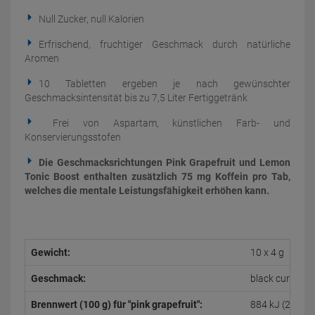
Null Zucker, null Kalorien
Erfrischend, fruchtiger Geschmack durch natürliche
Aromen
10 Tabletten ergeben je nach gewünschter
Geschmacksintensität bis zu 7,5 Liter Fertiggetränk
Frei von Aspartam, künstlichen Farb- und
Konservierungsstofen
Die Geschmacksrichtungen Pink Grapefruit und Lemon
Tonic Boost enthalten zusätzlich 75 mg Koffein pro Tab,
welches die mentale Leistungsfähigkeit erhöhen kann.
Gewicht:
10 x 4 g
Geschmack:
black currant,
Brennwert (100 g) für "pink grapefruit":
884 kJ (206 kc