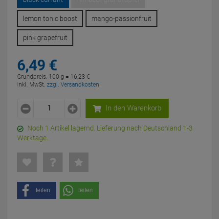
lemon tonic boost
mango-passionfruit
pink grapefruit
6,
49
€
Grundpreis: 100 g =
16,
23
€
inkl. MwSt.
zzgl. Versandkosten
In den Warenkorb
Noch 1 Artikel lagernd. Lieferung nach Deutschland 1-3
Werktage.
teilen
teilen