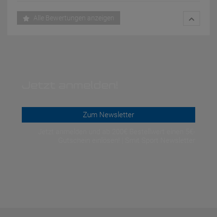
Alle Bewertungen anzeigen
Jetzt anmelden!
Zum Newsletter
Jetzt anmelden und ab 200€ Bestellwert einen 5€-
Gutschein einlösen! | Smit Sport Newsletter