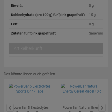
Eiweiß:
0 g
Kohlenhydrate (pro 100 g) für "pink grapefruit":
15 g
Fett:
0 g
Zutaten für "pink grapefruit":
Säuerungsmitte
Artikelherkunft
Das könnte Ihnen auch gefallen
PowerBar 5 Electrolytes
PowerBar Natural Energy